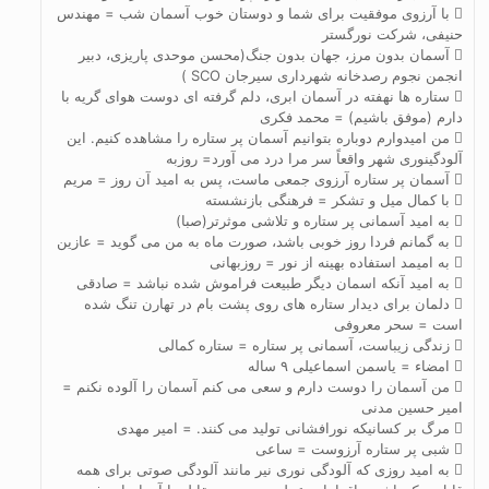
 با آرزوی موفقیت برای شما و دوستان خوب آسمان شب = مهندس
حنیفی، شرکت نورگستر
 آسمان بدون مرز، جهان بدون جنگ(محسن موحدی پاریزی، دبیر
انجمن نجوم رصدخانه شهرداری سیرجان SCO )
 ستاره ها نهفته در آسمان ابری، دلم گرفته ای دوست هوای گریه با
دارم (موفق باشیم) = محمد فکری
 من امیدوارم دوباره بتوانیم آسمان پر ستاره را مشاهده کنیم. این
آلودگینوری شهر واقعاً سر مرا درد می آورد= روزبه
 آسمان پر ستاره آرزوی جمعی ماست، پس به امید آن روز = مریم
 با کمال میل و تشکر = فرهنگی بازنشسته
 به امید آسمانی پر ستاره و تلاشی موثرتر(صبا)
 به گمانم فردا روز خوبی باشد، صورت ماه به من می گوید = عازین
 به امیمد استفاده بهینه از نور = روزبهانی
 به امید آنکه اسمان دیگر طبیعت فراموش شده نباشد = صادقی
 دلمان برای دیدار ستاره های روی پشت بام در تهارن تنگ شده
است = سحر معروفی
 زندگی زیباست، آسمانی پر ستاره = ستاره کمالی
 امضاء = یاسمن اسماعیلی ۹ ساله
 من آسمان را دوست دارم و سعی می کنم آسمان را آلوده نکنم =
امیر حسین مدنی
 مرگ بر کسانیکه نورافشانی تولید می کنند. = امیر مهدی
 شبی پر ستاره آرزوست = ساعی
 به امید روزی که آلودگی نوری نیر مانند آلودگی صوتی برای همه