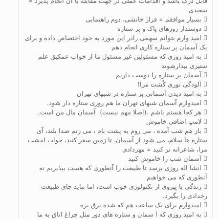
قابل درک باشد و اقدامات عملی در جهت مقابله با آن انجام پذیرد =
سعیدی
 بسیار موافقم = فراز خانشی، دوم راهنمایی
 دوستدار روزهای پاک و پر ستاره
 امید وارم بتوانم سهمی رادر این مورد به خود اختصاص داده و برای
یک آسمان پر ستاره کاری انجام دهم
 به امید روزی که مسئولین غیر مسئول ما از خواب عمکیق علم
ستیزی بیدارشوند
 آسمان پر ستاره را دوست داریم
 آلودگی نوری کٌشت مرا!
 به امید دیدن آسمانی پر ستاره در شبهای تهران
 امیدوارم آسمان شبهای تهران ما هم روزی ستاره دار شود.
 هر کجا هستم باشم ،(اصلا مهم نیست) آسمان مال من است.
 لامپ اضافی خاموش
 باز هم شب آمده ، می روم به پشت بام ، می زنم صدا بلند، آی
ستاره ها سلام، می شود از آسمان، تا زمین سفر کنید، خواب امشب
مرا، شاعرانه تر کنید = مهردادی
 آسمان شب را خاموش کنید
 انشا اله روزی برسد تا طبیعت را آنطوری که هست بپذیریم نه
آنطوری که می خواهیم
 زندگی با پیروی از تکنولوژی خوب است، اما نباید جای طبیعت
رخدادی را بگیرد.
 امیدوارم برای یک ساعت هم که شده برق بره
 به امید روزی که آ سمان و ستاره های دور مثل چراغ اتاق به ما