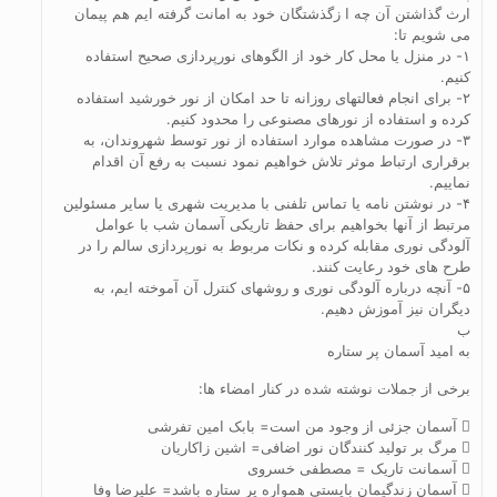
ارث گذاشتن آن چه ا زگذشتگان خود به امانت گرفته ایم هم پیمان
می شویم تا:
۱- در منزل یا محل کار خود از الگوهای نورپردازی صحیح استفاده
کنیم.
۲- برای انجام فعالتهای روزانه تا حد امکان از نور خورشید استفاده
کرده و استفاده از نورهای مصنوعی را محدود کنیم.
۳- در صورت مشاهده موارد استفاده از نور توسط شهروندان، به
برقراری ارتباط موثر تلاش خواهیم نمود نسبت به رفع آن اقدام
نماییم.
۴- در نوشتن نامه یا تماس تلفنی با مدیریت شهری یا سایر مسئولین
مرتبط از آنها بخواهیم برای حفظ تاریکی آسمان شب با عوامل
آلودگی نوری مقابله کرده و نکات مربوط به نورپردازی سالم را در
طرح های خود رعایت کنند.
۵- آنچه درباره آلودگی نوری و روشهای کنترل آن آموخته ایم، به
دیگران نیز آموزش دهیم.
ب
به امید آسمان پر ستاره
برخی از جملات نوشته شده در کنار امضاء ها:
 آسمان جزئی از وجود من است= بابک امین تفرشی
 مرگ بر تولید کنندگان نور اضافی= اشین زاکاریان
 آسمانت تاریک = مصطفی خسروی
 آسمان زندگیمان بایستی همواره پر ستاره باشد= علیرضا وفا