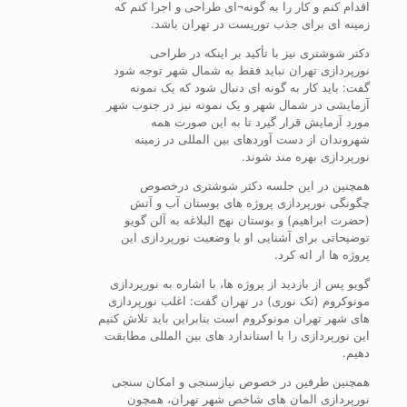
اقدام کنم و کار را به گونه¬ای طراحی و اجرا کنم که
زمینه ای برای جذب توریست در تهران باشد.
دکتر شوشتری نیز با تأکید بر اینکه در طراحی
نورپردازی تهران نباید فقط به شمال شهر توجه شود
گفت: باید کار به گونه ای دنبال شود که یک نمونه
آزمایشی در شمال شهر و یک نمونه نیز در جنوب شهر
مورد آزمایش قرار گیرد تا به این صورت همه
شهروندان از دست آوردهای بین المللی در زمینه
نورپردازی بهره مند شوند.
همچنین در این جلسه دکتر شوشتری درخصوص
چگونگی نورپردازی پروژه های بوستان آب و آتش
(حضرت ابراهیم) و بوستان نهج البلاغه به آلن گویو
توضیحاتی برای آشنایی او با وضعیت نورپردازی این
پروژه ها ار ائه کرد.
گویو پس از بازدید از پروژه ها، با اشاره به نورپردازی
مونوکروم (تک نوری) در تهران گفت: اغلب نورپردازی
های شهر تهران مونوکروم است بنابراین باید تلاش کنیم
این نورپردازی را با استاندارد های بین المللی مطابقت
دهیم.
همچنین طرفین در خصوص نیازسنجی و امکان سنجی
نورپردازی المان های شاخص شهر تهران، همچون