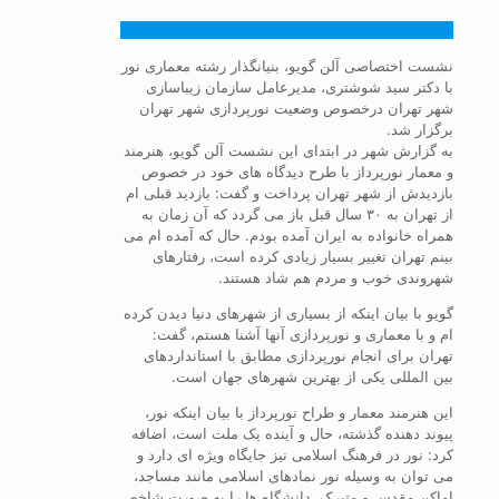
نشست اختصاصی آلن گویو، بنیانگذار رشته معماری نور
با دکتر سید شوشتری، مدیرعامل سازمان زیباسازی
شهر تهران درخصوص وضعیت نورپردازی شهر تهران
برگزار شد.
به گزارش شهر در ابتدای این نشست آلن گویو، هنرمند
و معمار نورپرداز با طرح دیدگاه های خود در خصوص
بازدیدش از شهر تهران پرداخت و گفت: بازدید قبلی ام
از تهران به ۳۰ سال قبل باز می گردد که آن زمان به
همراه خانواده به ایران آمده بودم. حال که آمده ام می
بینم تهران تغییر بسیار زیادی کرده است، رفتارهای
شهروندی خوب و مردم هم شاد هستند.
گویو با بیان اینکه از بسیاری از شهرهای دنیا دیدن کرده
ام و با معماری و نورپردازی آنها آشنا هستم، گفت:
تهران برای انجام نورپردازی مطابق با استانداردهای
بین المللی یکی از بهترین شهرهای جهان است.
این هنرمند معمار و طراح نورپرداز با بیان اینکه نور،
پیوند دهنده گذشته، حال و آینده یک ملت است، اضافه
کرد: نور در فرهنگ اسلامی نیز جایگاه ویژه ای دارد و
می توان به وسیله نور نمادهای اسلامی مانند مساجد،
اماکن مقدس و متبرک، دانشگاه ها را به صورت شاخص