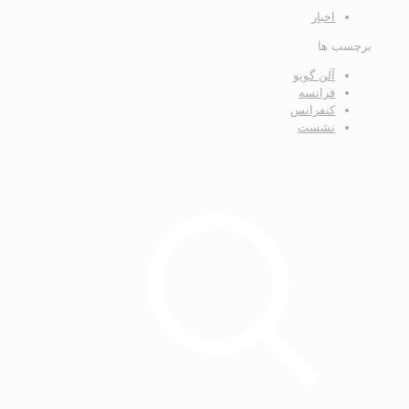
اخبار
برچسب ها
آلن گويو
فرانسه
كنفرانس
نشست