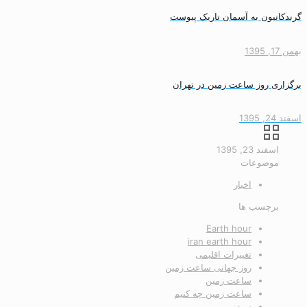
گرندکانیون به آسمان تاریک پیوست
بهمن 17, 1395
برگزاری روز ساعت زمین در تهران
اسفند 24, 1395
اسفند 23, 1395
موضوعات
اخبار
برچسب ها
Earth hour
iran earth hour
تغییرات اقلیمی
روز جهانی ساعت زمین
ساعت زمین
ساعت زمین چه کنیم
سیدنی