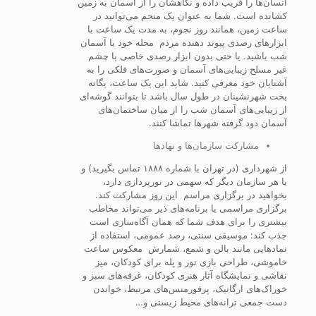
انسان‌ها را فریب داده و نگاهشان را از آسمان به زمین
کشانده است. شما به عنوان یک منجم می‌توانید در
ساعت زمین، همانند روز نجوم، به مدت یک ساعت با
ابزارهای رصدی پیوند دهنده مردم محله خود با آسمان
شب باشید. یا حتی بدون ابزار رصدی خاصی با چشم
غیر مسلح زیبایی‌های آسمان و صورت‌های فلکی را به
آشنایان خود معرفی کنید. شاید این یک ساعت، یگانه
بخت شهرنشینان در طول سال باشد تا بتوانند گوشه‌ای
از زیبایی‌های آسمان شب را از میان ساختمان‌های
آسمان دود گرفته شهرها تماشا کنند.
مشارکت‌ سازمان‌ها و نهادها
از شهرداری (در تهران با شماره ۱۸۸۸ تماس بگیرید) و
یا هر سازمان دیگر که سهمی در نورپردازی دارد،
بخواهید در برگزاری مراسم این روز مشارکت کند.
برگزاری مراسمی با برنامه‌های ذیر می‌تواند مخاطب
بیشتری را برای هدف شما که همان آگاه‌سازی است
جذب کند: موسیقی سنتی، رصد عمومی، استفاده از
نمادهایی مانند بالن و شمع، شمارش معکوس ساعت
خاموشی، طراحی بازی نور و پله برای کودکان، میز
نقاشی و نمایشگاه آثار هنری کودکان، غرفه‌های سبز و
خوراک‌های ارگانیک، پرفورمنس‌های مرتبط، خواندن
دست جمعی ترانه‌های محیط زیستی و…