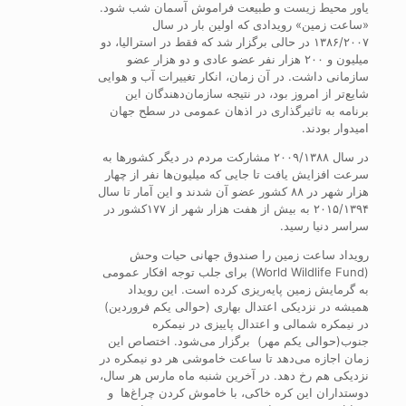
یاور محیط زیست و طبیعت فراموش آسمان شب شود.
«ساعت زمین» رویدادی که اولین بار در سال
۱۳۸۶/۲۰۰۷ در حالی برگزار شد که فقط در استرالیا، دو
میلیون و ۲۰۰ هزار نفر عضو عادی و دو هزار عضو
سازمانی داشت. در آن زمان، انکار تغییرات آب و هوایی
شایع‌تر از امروز بود، در نتیجه سازمان‌دهندگان این
برنامه به تاثیرگذاری در اذهان عمومی در سطح جهان
امیدوار بودند.
در سال ۲۰۰۹/۱۳۸۸ مشارکت مردم در دیگر کشورها به
سرعت افزایش یافت تا جایی که میلیون‌ها نفر از چهار
هزار شهر در ۸۸ کشور عضو آن شدند و این آمار تا سال
۲۰۱۵/۱۳۹۴ به بیش از هفت هزار شهر از ۱۷۷کشور در
سراسر دنیا رسید.
رویداد ساعت زمین را صندوق جهانی حیات وحش
(World Wildlife Fund) برای جلب توجه افکار عمومی
به گرمایش زمین پایه‌ریزی کرده است. این رویداد
همیشه در نزدیکی اعتدال بهاری (حوالی یکم فروردین)
در نیمکره شمالی و اعتدال پاییزی در نیمکره
جنوب(حوالی یکم مهر) برگزار می‌شود. اختصاص این
زمان اجازه می‌دهد تا ساعت خاموشی هر دو نیمکره در
نزدیکی هم رخ دهد. در آخرین شنبه ماه مارس هر سال،
دوستداران این کره خاکی، با خاموش کردن چراغ‌ها و