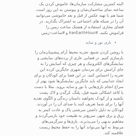
البته کمترین مشارکت سازمان‌ها، خاموش کردن یک
ساعته نمای ساختمان‌شان و پیوستن به این روز است.
شما هم با تهیه عکس از قبل و بعد خاموشی می‌‌توانید
آن را در شبکه های اجتماعی به اشتراک بگذارید. در
فضای مجازی استفاده از هشتک ساعت زمین را
فراموش نکنید. #IranEarthHour و #ساعت-زمین
بازی نور و سایه
با روشن کردن شمع، تجربه محیط آرام پیشینیان‌مان را
بازسازی کنیم. در فضایی عاری از پرده‌های نمایشی و
نمایشگرهای الکترونیک و هر چیزی که آسایش را به
جای آرامش برای مردمان شهری جایگزین کرده این
تجربه را احساس کنید. در این فضا برای کودکان و برای
ایجاد جذابیتی که باید جایگزین نمایشگر‌ها شود بهتر از
سراغ انجام بازی‌هایی با نور و سایه بروید. مثلا با دست
یا کاغذ اشکالی شبیه فیل، پلنگ، کرگدن و لاک پشت
بکشید و از کودک بخواهید داستان زندگی و الگوی تغذیه
آنها را برای شما تعریف کنند یا صدای آن را در آوردند.
کودکان به دلیل داشتن سرشتی پاک و عادت کمتر به
زرق و برق‌ شهر، سریع‌تر به طبیعت خود بازمی‌گردند و
مفاهیم بدیهی را می‌پذیرند. بازی‌ها و سرگرمی‌های
مربوط به آنها می‌تواند آنها را به حفظ محیط زیست
علاقمند کند.