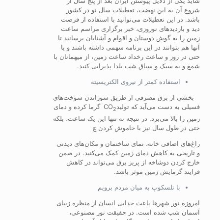
شاید یکی از دلایل پیوستن ایران بعد از پنج سال از
شروع آن به این نهضت، تعطیلات سال نو در کشور
باشد. در این تعطیلات می‌توانید با استفاده از فرصت
‌دید و بازدید‌های نوروزی، خبر برگزاری مراسم ساعت
زمین را به گوش دوستان و اقوام و آشنایان برسانید تا
آنها هم بتوانند در این برنامه سهمی داشته باشند و یا
حتی در روز و ساعت رخداد ساعت زمین، از میهمانان با
شمع و به سبک و سیاق شب یلدا پذیرایی کنید.
استفاده کمتر از نیروی الکتریسیته
بخشی از برق مصرفی از طریق سوزاندن سوخت‌های
فسیلی به دست می‌آید که‌ تولیدCO
گرما کرده و دمای
2
زمین را بالا می‌برد. در نتیجه نه تنها این یک ساعت، بلکه
حتی در طول سال نیز با خاموش ‌کردن چ
راغ‌های اضافی خانه، نمای ساختمان‌ و مکان‌های دیدنی
و تاریخی به کاهش دمای زمین کمک می‌کنید. در ضمن
خارج کردن دوشاخه از پریز برق می‌تواند در کاهش
فرایند گرمایش زمین موثر باشد.
با تلسکوپ به میان مردم برویم
امروزه نور شهرها باعث جدایی انسان از منظره زیبای
آسمان شب شده است. در حقیقت نور مصنوعی،