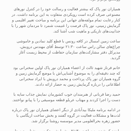
همیاران نور پاک که بیشتر فعالیت و رسالت خود را در کنترل نورهای
مصنوعی صرف کرده است رویکردی متفاوت به این برنامه داشت. در
کنار رعایت تمام مولفه‌های جهانی این برنامه و مباحث تغییر اقلیمی و
گرمایش زمینی، نور پاک فرصت را غنیمت شمرد تا مردمان شهر را با
جذابیت‌های تاریکی و ماهیت شب آشنا کند.
ساعت زمین امسال در کافه رونس با قطع کلید نمادین و خاموشی
چراغ‌های سالن راس ساعت ۲۱:۳۰ توسط آقای مهندس درویش،
مدیرکل دفتر مشارکت‌های سازمان حفاظت از محیط زیست آغاز
گردید.
خانم فرناز شهید ثالث از اعضاء همیاران نور پاک اولین سخنرانی بود
که چند دقیقه‌ای را به موضوع آشنایی‌اش‌ با موضع گرمایش زمین و
گروه همیاران نور پاک پرداخت و محمد درویش با ایراد سخنرانی
اطلاعاتی را درباره گرمایش زمین به حضار ارائه دادند.
حمید رضا قربانی از هنرمندان خوب کشورمان نمایش جذاب سایه با
دست را اجرا کردند و مهتاب عربلو قطعه موسیقی را با پیانو نواختند.
در ادامه برنامه ملیکا بیدآبادی از دیگر اعضای همیاران نور پاک درباره
لذت‌ها و مشکلات فعالیت‌ در گروه گفتند و بخش ساخت اریگامی با
حضور زهره بحرالعلومی مدیر موسسه روشنا برگزار شد.
با نزدیک شدن به ساعت ۲۱:۳۰ و شمارش معکوس روشنایی توسط