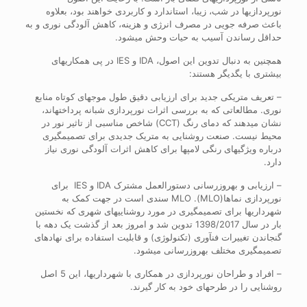
نورپردازی‎ها در شب، زیبا، استاندارد و کاربردی خواهند بود، بعلاوه
باعث صرفه جویی در مصرف انرژی و هزینه، کاهش آلودگی نوری و به
حداقل رساندن آسیب به حیات وحش می‎شود.
همچنین به دنبال تدوین این اصول، IDA و IES در پی همکاری‎های
بیشتری با یگدیگر هستند:
– تعریف متریکی جدید برای ارزیابی دقیق طول موج‎های کوتاه منابع
نوری. مطالعاتی که به بررسی اثرات نورپردازی شبانه پرداخته‏اند،
نشان میدهند که دمای رنگ (CCT) شاخص مناسبی از تاثیر نور در
محیط نیست. صنعت روشنایی به متریک جدیدی برای تصمیم‎گیری
درباره ویژگی‎های رنگی لامپ‎ها برای کاهش اثرات آلودگی نوری نیاز
دارد.
– ارزیابی و به‎روزرسانی دستورالعمل مشترک IDA و IES برای
نورپردازی نماها(MLO). MLO سندی است در جهت کمک به
شهرداری‎ها برای تصمیم‎گیری در مورد روشنایی‎های شهری که نخستین
بار در سال 1398/2017 تدوین شد و امروز بعد از گذشت یک دهه با
گنجاندن تغییرات فن‎آوری (تکنولوژی) و قابلیت استفاده برای نهادهای
تصمیم‎گیری مختلف به‎روزرسانی می‎شود.
– افراد و طراحان نورپردازی در همکاری با شهرداری‎ها، این 5 اصل
روشنایی را در طرح‎های خود به کار گیرند.