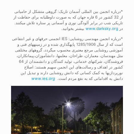
*درباره انجمن بین المللی آسمان تاریک: گروهی متشکل از حامیانی
از 32 کشور در 6 قاره جهان که به صورت داوطلبانه برای حفاظت از
تاریکی شب در برابر آلودگی نوری و آسمانی پر ستاره تلاش می‎کنند.
در
www.darksky.org
بیشتر بخوانید.
*درباره انجمن مهندسی روشنایی: IES انجمنی حرفه‎ای و غیر انتفاعی
است که از سال 1285/1906 پایه‎گذاری شده و در زمینه‎های فنی و
آموزشی روشنایی مرجع معتبری محسوب می‎گردد، گروه‎های مختلفی
مثل مهندسان، معماران، طراحان، معلم‎ها، دانش‎آموزان،پیمان‎کاران،
فروشندگان، شرکت‎های خدماتی، تولید کنندگان و دانشمندان از 64
کشور در اهداف و رسالت‌های این انجمن سهیم هستند: اصلاح
نورپردازی‏ها به کمک کسانی که دانش روشنایی دارند و تبدیل این
دانش به اقداماتی که به نفع مردم است.
www.ies.org