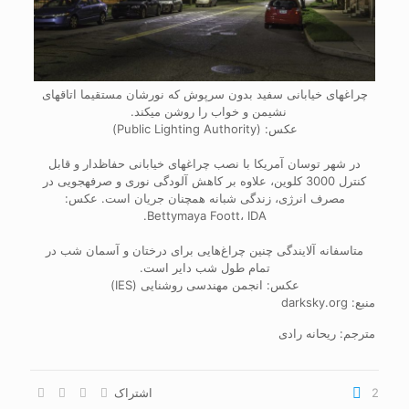
چراغ‎های خیابانی سفید بدون سرپوش که نورشان مستقیما اتاق‎های
نشیمن و خواب را روشن می‎کند.
عکس: (Public Lighting Authority)
در شهر توسان آمریکا با نصب چراغ‎های خیابانی حفاظ‎دار و قابل
کنترل 3000 کلوین، علاوه بر کاهش آلودگی نوری و صرفه‎جویی در
مصرف انرژی، زندگی شبانه همچنان جریان است. عکس:
Bettymaya Foott، IDA.
متاسفانه آلایندگی چنین چراغ‌هایی برای درختان و آسمان شب در
تمام طول شب دایر است.
عکس: انجمن مهندسی روشنایی (IES)
منبع: darksky.org
مترجم: ریحانه رادی
2
اشتراک