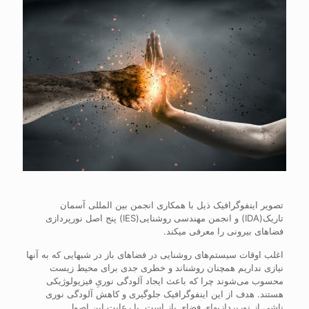
تصویر اینفوگرافیک ذیل با همکاری انجمن بین المللی آسمان
تاریک(IDA) و انجمن مهندسی روشنایی(IES) پنج اصل نورپردازی
فضاهای بیرونی را معرفی می‎کند.
اغلب اوقات سیستم‌های روشنایی در فضاهای باز در شب‎هایی که به آن‏ها
نیازی نداریم همچنان روشن‎اند و خطری جدی برای محیط زیست
محسوب می‌شوند چرا که باعث ایجاد آلودگی نوریِ فیزیولوژیکی
هستند. هدف از این اینفوگرافیک جلوگیری و کاهش آلودگی نوری
ناشی از نورپردازی‎های فضای باز است. با رعایت این اصول