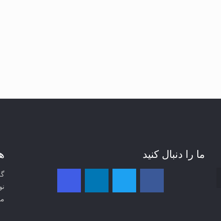
ما را دنبال کنید
ه
گر
نو
مو