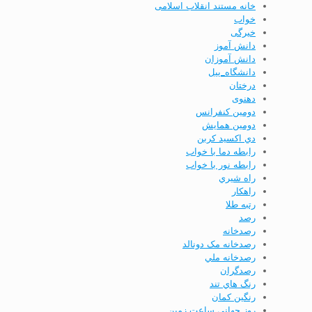
خانه مستند انقلاب اسلامی
خواب
خیرگی
دانش آموز
دانش آموزان
دانشگاه_ییل
درختان
دهنوی
دومين كنفرانس
دومين همايش
دي اكسيد كربن
رابطه دما با خواب
رابطه نور با خواب
راه شيري
راهكار
رتبه طلا
رصد
رصدخانه
رصدخانه مک دونالد
رصدخانه ملي
رصدگران
رنگ هاي تند
رنگین کمان
روز جهانی ساعت زمین