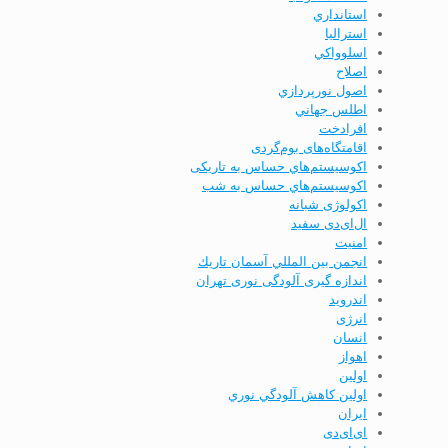
استانداري
استرالیا
اسلوواكي
اصلاح
اصول نورپردازي
اطلس جهاني
افرادخت
اقامتگاه‌های بوم‌گردی
اکوسیستم‌هاي حساس به تاریکی
اکوسیستم‌هاي حساس به شب
اکولوژی شبانه
ال‌ای‌دی سفید
امنيت
انجمن بين المللي آسمان تاريك
اندازه گیری آلودگی نوری تهران
اندرويد
انرژی
انسان
اهواز
اولين
اولين كاهش آلودگي نوري
ايران
ای‌ای‌دی