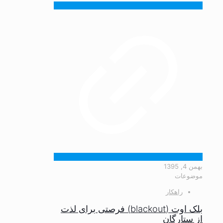
بهمن 4, 1395
موضوعات
راهکار
بلک اوت (blackout) فرصتی برای لذت
از ستارگان