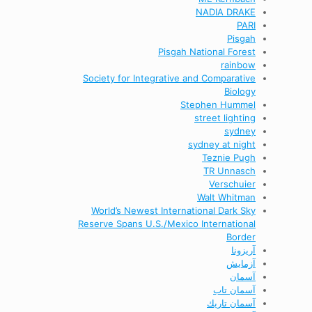
NADIA DRAKE
PARI
Pisgah
Pisgah National Forest
rainbow
Society for Integrative and Comparative
Biology
Stephen Hummel
street lighting
sydney
sydney at night
Teznie Pugh
TR Unnasch
Verschuier
Walt Whitman
World’s Newest International Dark Sky
Reserve Spans U.S./Mexico International
Border
آریزونا
آزمایش
آسمان
آسمان تاب
آسمان تاريك