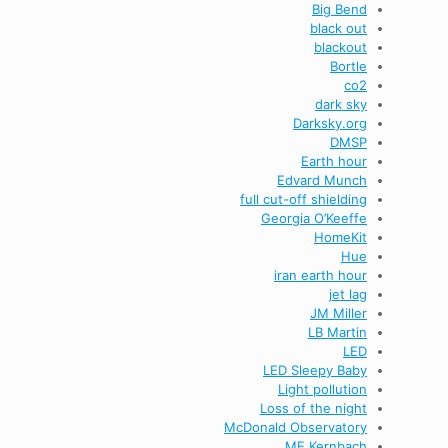
Big Bend
black out
blackout
Bortle
co2
dark sky
Darksky.org
DMSP
Earth hour
Edvard Munch
full cut-off shielding
Georgia O’Keeffe
HomeKit
Hue
iran earth hour
jet lag
JM Miller
LB Martin
LED
LED Sleepy Baby
Light pollution
Loss of the night
McDonald Observatory
ME Kernbach