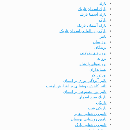
پارك
پارك آسمان تاريك
پارك آسمنا تاريك
پارک
پارک آسمان تاریک
پارک بین المللی آسمان تاریک
پاييز
پردیسان
پرندگان
پروازهاي طولاني
پروانه
پروانه‌های پادشاه
پستانداران
پورتوریکو
تاثير آلودگي نوري بر انسان
تاثير كاهش روشنايي بر افزايش امنيت
تاثير نور مصنوعي بر انسان
تاريك سنج آسمان
تاریکی
تاریکی شب
تامين روشنايي معابر
تامین روشنایی بوستان
تامین روشنایی پارک