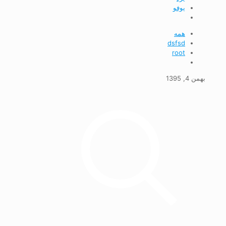
يوفو
همه
dsfsd
root
بهمن 4, 1395