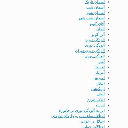
آسمان تاریک
آسمان شب
آسمان شهر
آشمان شب شهر
آقاي گويو
آلمان
آلن گويو
آلودگي نوري
آلودگی نوری
آلودگی نوری تهران
آلودگی_نوری
آمار
آمريكا
آمریکا
آموزش
ابتكار
اپليكيشن
اتلاف
اتلاف انرژي
اثرات
اثرات آلودگي نوري بر جانوران
اختلاف ساعت در پروازهاي طولاني
اختلال در خواب
اختلالات خواب