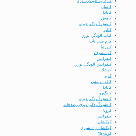
كارگروه آلودگي نوري
كاشان
كانادا
كاهش
كاهش آلودگي نوري
كتاب
كتاب آلودگي نوري
كرم شب تاب
كلهرنيا
كم مصرف
كنفرانس
كنفرانس آلودگي نوري
كوشك
كوير
کافه رومنس
کانادا
کانگورو
کاهش آلودگی نوری
کاهش آلودگی نوری رصدخانه
کرونا
کنفرانس
کهکشان
کهکشان راه شیری
کوید-19