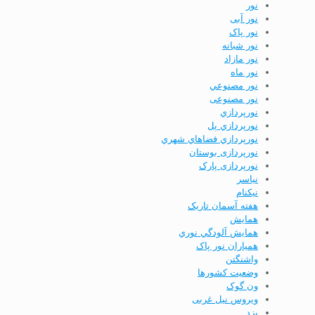
نور
نور آبی
نور پاک
نور شبانه
نور مازاد
نور ماه
نور مصنوعي
نور مصنوعی
نورپردازي
نورپردازي پل
نورپردازي فضاهاي شهري
نورپردازی بوستان
نورپردازی پارک
نياسر
نیکنام
هفته آسمان تاریک
همايش
همايش آلودگي نوري
همیاران نور پاک
واشنگتن
وضعيت كشورها
ون گوک
ویروس نیل غربی
يزد