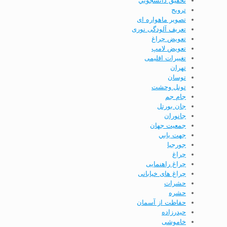
تحقيق دانشجويي
ترویج
تصویر ماهواره ای
تعریف آلودگی نوری
تعویض چراغ
تعویض لامپ
تغییرات اقلیمی
تهران
توسان
تونل وحشت
جام جم
جان بورتل
جانوران
جمعيت جهان
جهت يابي
جورجيا
چراغ
چراغ راهنمایی
چراغ های خیابانی
حشرات
حشره
حفاظت از آسمان
حيدرزاده
خاموشی