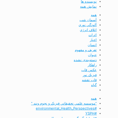
نویسنده ها
نمایش همه
همه
آسمان شب
آلودگي نوري
اتلاف انرژي
اثرات
اخبار
انسان
تعريف و مفهوم
حیوان
دسته‌بندی نشده
راهکار
عکس قاب
فيزيك نور
قاب نقشه
گیاه
همه
"موسسه علمي تحقيقاتي فیزیک و نجوم ونند "
#environmental_Health_Perspectives
#YSPH