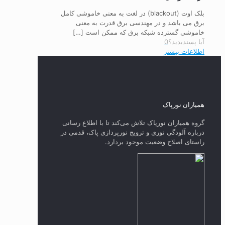
بلک اوت (blackout) در لغت به معنی خاموشی کامل
برق می باشد و در مهندسی برق قدرت به معنی
خاموشی گسترده شبکه برق که ممکن است
[…]
آیا پسندیدید؟
0
اطلاعات بیشتر
همیاران نورپاک
گروه همیاران نورپاک تلاش می‌کند تا با اطلاع رسانی
درباره آلودگی نوری و ترویج نورپردازی پاک، قدمی در
راستای‌ اصلاح وضعیت موجود بردارد.