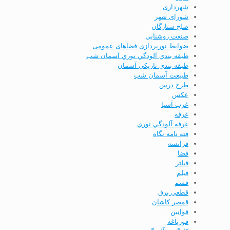
شهرداری
شورای شهر
صلح ستارگان
صنعت روشنايي
ضوابط نورپردازی فضاهای عمومی
طبقه بندي آلودگي نوري آسمان شب
طبقه بندي تاريكي آسمان
طبیعت آسمان شب
طرح درس
عكس
غرب آسیا
غرفه
غرفه آلودگي نوري
فته نامه نگاه
فرانسه
فضا
فيلتر
فیلم
قشم
قطعي برق
قمصر كاشان
قوانين
قورباغه