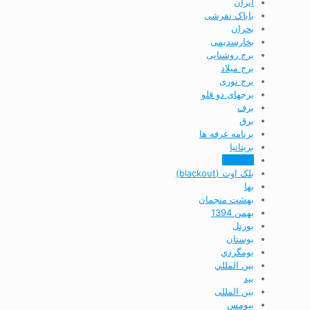
ایران
باباک تفرشی
بحران
بخارسدیمی
برج روشنایی
برج ميلاد
برج نوری
برجهای دو قلو
برف
برق
برنامه غرفه ها
بريتانيا
بلک اوت
بلک اوت (blackout)
بها
بهشت منجمان
بهمن 1394
بورتل
بوستان
بومگردي
بين المللي
بید
بین المللی
بیومس