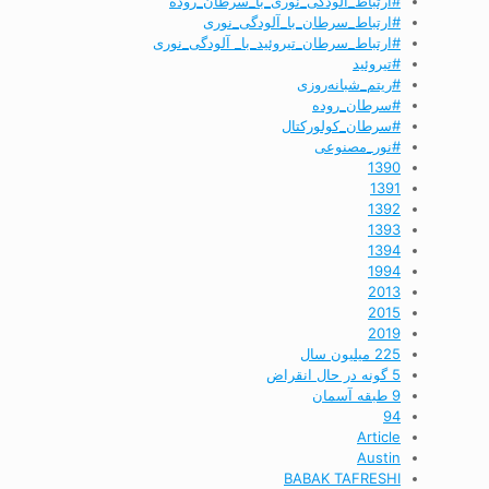
#ارتباط_آلودگی_نوری_با_سرطان_روده
#ارتباط_سرطان_با_آلودگی_نوری
#ارتباط_سرطان_تیروئید_با_ آلودگی_نوری
#تیروئید
#ریتم_شبانه‌روزی
#سرطان_روده
#سرطان_کولورکتال
#نور_مصنوعی
1390
1391
1392
1393
1394
1994
2013
2015
2019
225 میلیون سال
5 گونه در حال انقراض
9 طبقه آسمان
94
Article
Austin
BABAK TAFRESHI