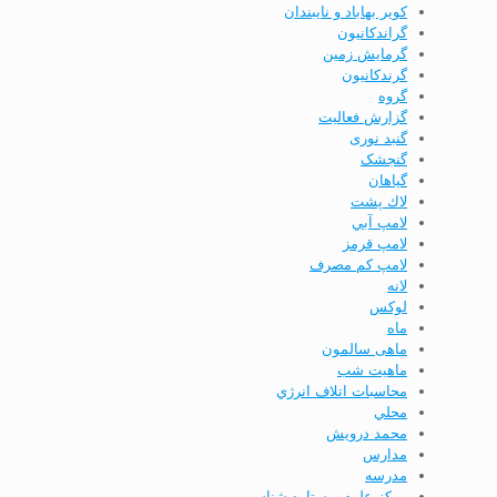
کویر بهاباد و نایبندان
گراندكانيون
گرمایش زمین
گرندکانیون
گروه
گزارش فعاليت
گنبد نوری
گنجشک
گياهان
لاك پشت
لامپ آبي
لامپ قرمز
لامپ كم مصرف
لانه
لوکس
ماه
ماهی سالمون
ماهیت شب
محاسبات اتلاف انرژي
محلي
محمد درویش
مدارس
مدرسه
مركز علوم و ستاره شناسي