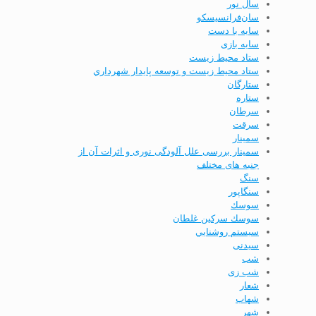
سال نور
سان‌فرانسیسکو
سایه با دست
سایه بازی
ستاد محيط زيست
ستاد محيط زيست و توسعه پايدار شهرداري
ستارگان
ستاره
سرطان
سرقت
سمینار
سمینار بررسی علل آلودگی نوری و اثرات آن از
جنبه­ های مختلف
سنگ
سنگاپور
سوسك
سوسك سركين غلطان
سيستم روشنايي
سیدنی
شب
شب زی
شعار
شهاب
شهر