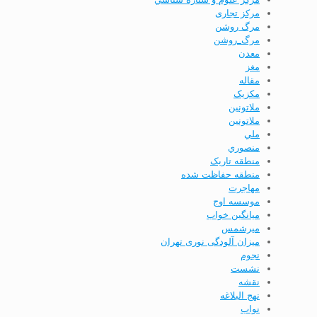
مرکز تجاری
مرگ روشن
مرگ_روشن
معدن
مغز
مقاله
مکزیک
ملاتونين
ملاتونین
ملي
منصوري
منطقه تاریک
منطقه حفاظت شده
مهاجرت
موسسه اوج
ميانگين خواب
ميرشمس
میزان آلودگی نوری تهران
نجوم
نشست
نقشه
نهج البلاغه
نواب