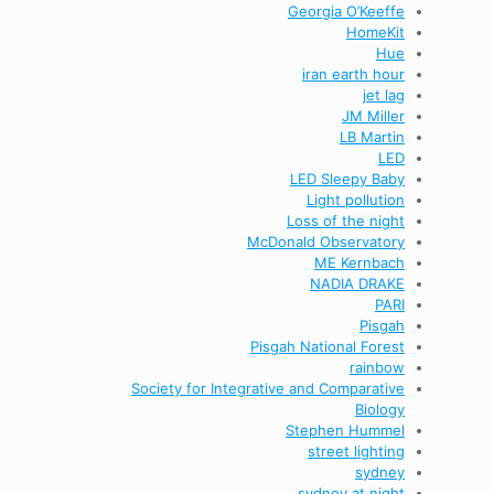
Georgia O’Keeffe
HomeKit
Hue
iran earth hour
jet lag
JM Miller
LB Martin
LED
LED Sleepy Baby
Light pollution
Loss of the night
McDonald Observatory
ME Kernbach
NADIA DRAKE
PARI
Pisgah
Pisgah National Forest
rainbow
Society for Integrative and Comparative
Biology
Stephen Hummel
street lighting
sydney
sydney at night