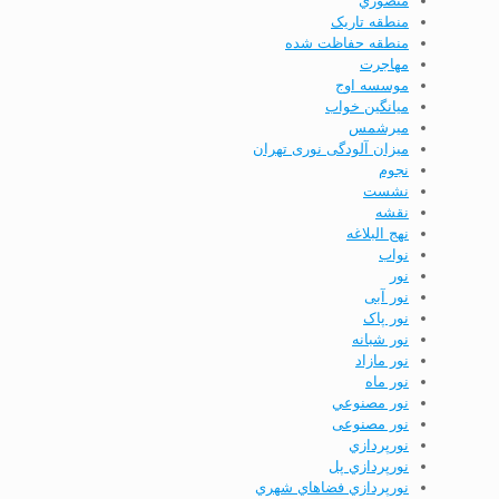
منصوري
منطقه تاریک
منطقه حفاظت شده
مهاجرت
موسسه اوج
ميانگين خواب
ميرشمس
میزان آلودگی نوری تهران
نجوم
نشست
نقشه
نهج البلاغه
نواب
نور
نور آبی
نور پاک
نور شبانه
نور مازاد
نور ماه
نور مصنوعي
نور مصنوعی
نورپردازي
نورپردازي پل
نورپردازي فضاهاي شهري