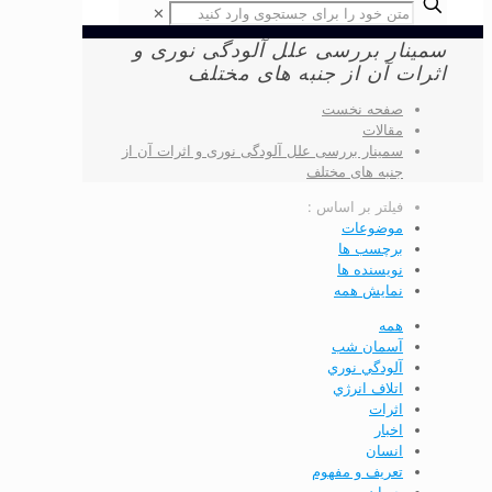
✕
سمینار بررسی علل آلودگی نوری و
اثرات آن از جنبه­ های مختلف
صفحه نخست
مقالات
سمینار بررسی علل آلودگی نوری و اثرات آن از
جنبه­ های مختلف
فیلتر بر اساس :
موضوعات
برچسب ها
نویسنده ها
نمایش همه
همه
آسمان شب
آلودگي نوري
اتلاف انرژي
اثرات
اخبار
انسان
تعريف و مفهوم