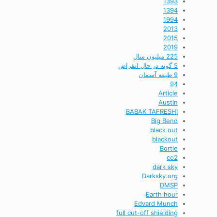
1393
1394
1994
2013
2015
2019
225 میلیون سال
5 گونه در حال انقراض
9 طبقه آسمان
94
Article
Austin
BABAK TAFRESHI
Big Bend
black out
blackout
Bortle
co2
dark sky
Darksky.org
DMSP
Earth hour
Edvard Munch
full cut-off shielding