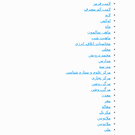
لامپ قرمز
لامپ كم مصرف
لانه
لوکس
ماه
ماهی سالمون
ماهیت شب
محاسبات اتلاف انرژي
محلي
محمد درویش
مدارس
مدرسه
مركز علوم و ستاره شناسي
مرکز تجاری
مرگ روشن
مرگ_روشن
معدن
مغز
مقاله
مکزیک
ملاتونين
ملاتونین
ملي