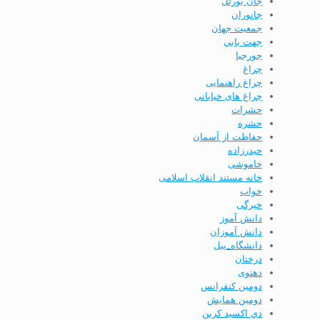
جان بورتل
جانوران
جمعيت جهان
جهت يابي
جورجيا
چراغ
چراغ راهنمایی
چراغ های خیابانی
حشرات
حشره
حفاظت از آسمان
حيدرزاده
خاموشی
خانه مستند انقلاب اسلامی
خواب
خیرگی
دانش آموز
دانش آموزان
دانشگاه_ییل
درختان
دهنوی
دومين كنفرانس
دومين همايش
دي اكسيد كربن