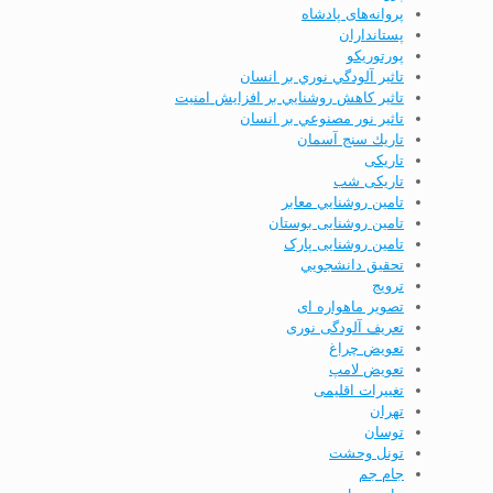
پروانه‌های پادشاه
پستانداران
پورتوریکو
تاثير آلودگي نوري بر انسان
تاثير كاهش روشنايي بر افزايش امنيت
تاثير نور مصنوعي بر انسان
تاريك سنج آسمان
تاریکی
تاریکی شب
تامين روشنايي معابر
تامین روشنایی بوستان
تامین روشنایی پارک
تحقيق دانشجويي
ترویج
تصویر ماهواره ای
تعریف آلودگی نوری
تعویض چراغ
تعویض لامپ
تغییرات اقلیمی
تهران
توسان
تونل وحشت
جام جم