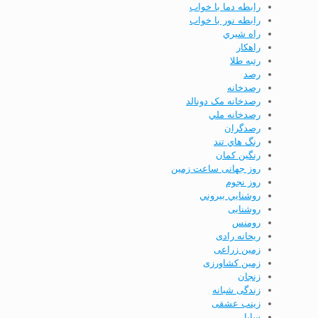
رابطه دما با خواب
رابطه نور با خواب
راه شيري
راهكار
رتبه طلا
رصد
رصدخانه
رصدخانه مک دونالد
رصدخانه ملي
رصدگران
رنگ هاي تند
رنگین کمان
روز جهانی ساعت زمین
روز نجوم
روشنايي بيروني
روشنایی
رومنس
ریحانه رادی
زمین زراعی
زمین کشاورزی
زنجان
زندگی شبانه
زینب عشقی
سابا