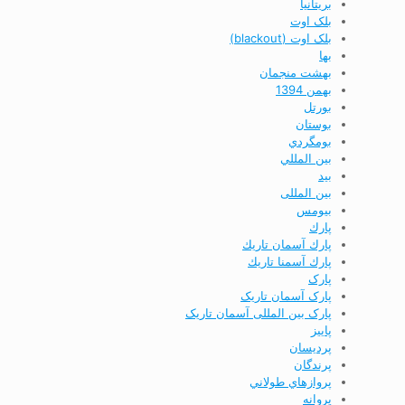
بريتانيا
بلک اوت
بلک اوت (blackout)
بها
بهشت منجمان
بهمن 1394
بورتل
بوستان
بومگردي
بين المللي
بید
بین المللی
بیومس
پارك
پارك آسمان تاريك
پارك آسمنا تاريك
پارک
پارک آسمان تاریک
پارک بین المللی آسمان تاریک
پاييز
پردیسان
پرندگان
پروازهاي طولاني
پروانه