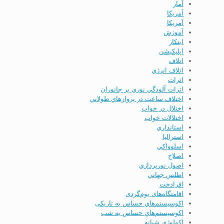
آمار
آمريكا
آمریکا
آموزش
ابتكار
اپليكيشن
اتلاف
اتلاف انرژي
اثرات
اثرات آلودگي نوري بر جانوران
اختلاف ساعت در پروازهاي طولاني
اختلال در خواب
اختلالات خواب
استانداري
استرالیا
اسلوواكي
اصلاح
اصول نورپردازي
اطلس جهاني
افرادخت
اقامتگاه‌های بوم‌گردی
اکوسیستم‌هاي حساس به تاریکی
اکوسیستم‌هاي حساس به شب
اکولوژی شبانه