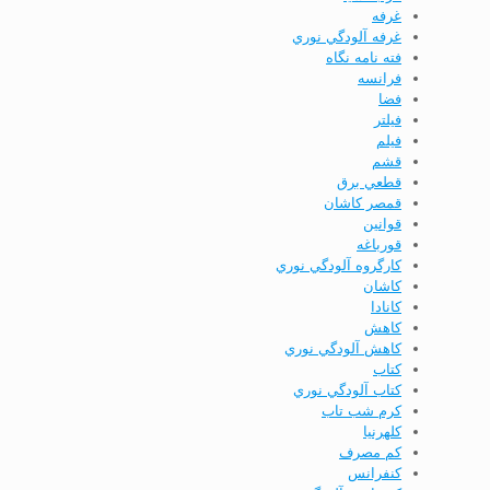
غرفه
غرفه آلودگي نوري
فته نامه نگاه
فرانسه
فضا
فيلتر
فیلم
قشم
قطعي برق
قمصر كاشان
قوانين
قورباغه
كارگروه آلودگي نوري
كاشان
كانادا
كاهش
كاهش آلودگي نوري
كتاب
كتاب آلودگي نوري
كرم شب تاب
كلهرنيا
كم مصرف
كنفرانس