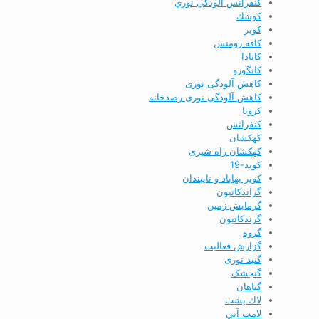
كنفرانس آلودگي نوري
كوشك
كوير
کافه رومنس
کانادا
کانگورو
کاهش آلودگی نوری
کاهش آلودگی نوری رصدخانه
کرونا
کنفرانس
کهکشان
کهکشان راه شیری
کوید-19
کویر بهاباد و نایبندان
گراندكانيون
گرمایش زمین
گرندکانیون
گروه
گزارش فعاليت
گنبد نوری
گنجشک
گياهان
لاك پشت
لامپ آبي