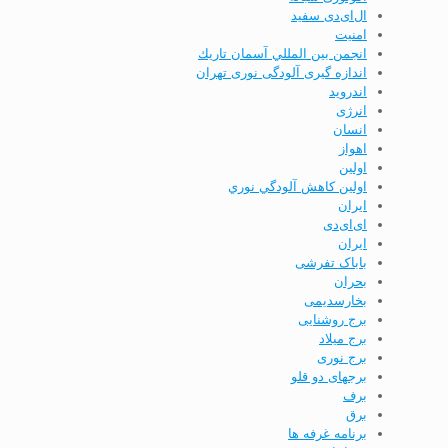
ال‌ای‌دی سفید
امنيت
انجمن بين المللي آسمان تاريك
اندازه گیری آلودگی نوری تهران
اندرويد
انرژی
انسان
اهواز
اولين
اولين كاهش آلودگي نوري
ايران
ای‌ای‌دی
ایران
باباک تفرشی
بحران
بخارسدیمی
برج روشنایی
برج ميلاد
برج نوری
برجهای دو قلو
برف
برق
برنامه غرفه ها