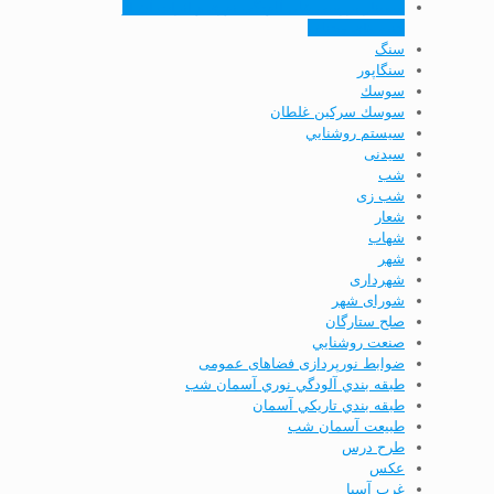
سمینار بررسی علل آلودگی نوری و اثرات آن از
جنبه­ های مختلف
سنگ
سنگاپور
سوسك
سوسك سركين غلطان
سيستم روشنايي
سیدنی
شب
شب زی
شعار
شهاب
شهر
شهرداری
شورای شهر
صلح ستارگان
صنعت روشنايي
ضوابط نورپردازی فضاهای عمومی
طبقه بندي آلودگي نوري آسمان شب
طبقه بندي تاريكي آسمان
طبیعت آسمان شب
طرح درس
عكس
غرب آسیا