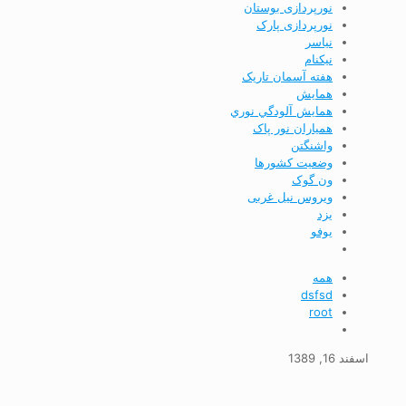
نورپردازی بوستان
نورپردازی پارک
نياسر
نیکنام
هفته آسمان تاریک
همايش
همايش آلودگي نوري
همیاران نور پاک
واشنگتن
وضعيت كشورها
ون گوک
ویروس نیل غربی
يزد
يوفو
همه
dsfsd
root
اسفند 16, 1389