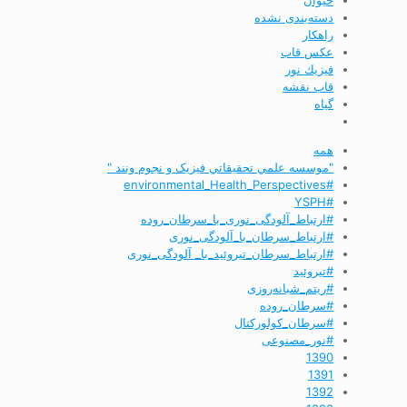
حیوان
دسته‌بندی نشده
راهکار
عکس قاب
فيزيك نور
قاب نقشه
گیاه
همه
"موسسه علمي تحقيقاتي فیزیک و نجوم ونند "
#environmental_Health_Perspectives
#YSPH
#ارتباط_آلودگی_نوری_با_سرطان_روده
#ارتباط_سرطان_با_آلودگی_نوری
#ارتباط_سرطان_تیروئید_با_ آلودگی_نوری
#تیروئید
#ریتم_شبانه‌روزی
#سرطان_روده
#سرطان_کولورکتال
#نور_مصنوعی
1390
1391
1392