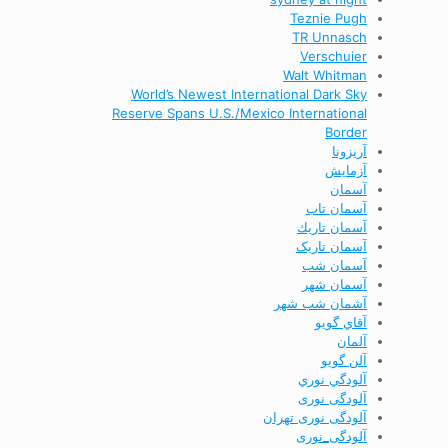
Teznie Pugh
TR Unnasch
Verschuier
Walt Whitman
World’s Newest International Dark Sky
Reserve Spans U.S./Mexico International
Border
آریزونا
آزمایش
آسمان
آسمان تاب
آسمان تاريك
آسمان تاریک
آسمان شب
آسمان شهر
آشمان شب شهر
آقاي گويو
آلمان
آلن گويو
آلودگي نوري
آلودگی نوری
آلودگی نوری تهران
آلودگی_نوری