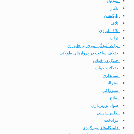
آموزش
ابتكار
اپليكيشن
اتلاف
اتلاف انرژي
اثرات
اثرات آلودگي نوري بر جانوران
اختلاف ساعت در پروازهاي طولاني
اختلال در خواب
اختلالات خواب
استانداري
استرالیا
اسلوواكي
اصلاح
اصول نورپردازي
اطلس جهاني
افرادخت
اقامتگاه‌های بوم‌گردی