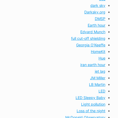
dark sky
Darksky.org
DMSP
Earth hour
Edvard Munch
full cut-off shielding
Georgia O’Keeffe
HomeKit
Hue
iran earth hour
jet lag
JM Miller
LB Martin
LED
LED Sleepy Baby
Light pollution
Loss of the night
McDonald Observatory