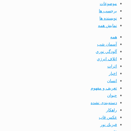
موضوعات
برچسب ها
نویسنده ها
نمایش همه
همه
آسمان شب
آلودگي نوري
اتلاف انرژي
اثرات
اخبار
انسان
تعريف و مفهوم
حیوان
دسته‌بندی نشده
راهکار
عکس قاب
فيزيك نور