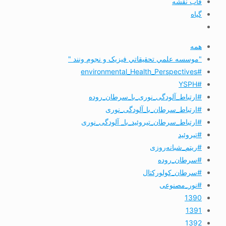
قاب نقشه
گیاه
همه
"موسسه علمي تحقيقاتي فیزیک و نجوم ونند "
#environmental_Health_Perspectives
#YSPH
#ارتباط_آلودگی_نوری_با_سرطان_روده
#ارتباط_سرطان_با_آلودگی_نوری
#ارتباط_سرطان_تیروئید_با_ آلودگی_نوری
#تیروئید
#ریتم_شبانه‌روزی
#سرطان_روده
#سرطان_کولورکتال
#نور_مصنوعی
1390
1391
1392