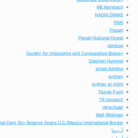
ME Kernbach
NADIA DRAKE
PARI
Pisgah
Pisgah National Forest
rainbow
Society for Integrative and Comparative Biology
Stephen Hummel
street lighting
sydney
sydney at night
Teznie Pugh
TR Unnasch
Verschuier
Walt Whitman
onal Dark Sky Reserve Spans U.S./Mexico International Border
آریزونا
آزمایش