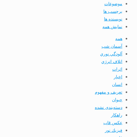
موضوعات
برچسب ها
نویسنده ها
نمایش همه
همه
آسمان شب
آلودگي نوري
اتلاف انرژي
اثرات
اخبار
انسان
تعريف و مفهوم
حیوان
دسته‌بندی نشده
راهکار
عکس قاب
فيزيك نور