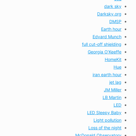
dark sky
Darksky.org
DMSP
Earth hour
Edvard Munch
full cut-off shielding
Georgia O’Keeffe
HomeKit
Hue
iran earth hour
jet lag
JM Miller
LB Martin
LED
LED Sleepy Baby
Light pollution
Loss of the night
McDonald Observatory