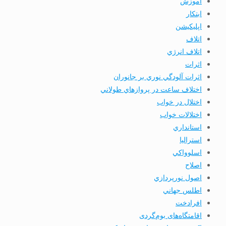
آموزش
ابتكار
اپليكيشن
اتلاف
اتلاف انرژي
اثرات
اثرات آلودگي نوري بر جانوران
اختلاف ساعت در پروازهاي طولاني
اختلال در خواب
اختلالات خواب
استانداري
استرالیا
اسلوواكي
اصلاح
اصول نورپردازي
اطلس جهاني
افرادخت
اقامتگاه‌های بوم‌گردی