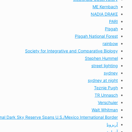
ME Kernbach
NADIA DRAKE
PARI
Pisgah
Pisgah National Forest
rainbow
Society for Integrative and Comparative Biology
Stephen Hummel
street lighting
sydney
sydney at night
Teznie Pugh
TR Unnasch
Verschuier
Walt Whitman
onal Dark Sky Reserve Spans U.S./Mexico International Border
آریزونا
آزمایش