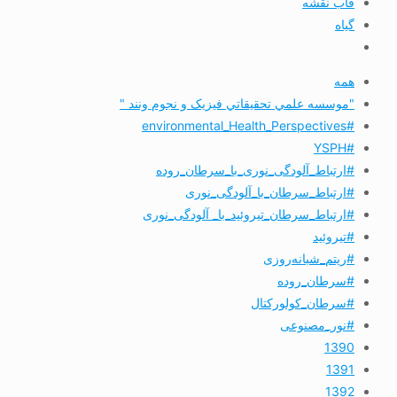
قاب نقشه
گیاه
همه
"موسسه علمي تحقيقاتي فیزیک و نجوم ونند "
#environmental_Health_Perspectives
#YSPH
#ارتباط_آلودگی_نوری_با_سرطان_روده
#ارتباط_سرطان_با_آلودگی_نوری
#ارتباط_سرطان_تیروئید_با_ آلودگی_نوری
#تیروئید
#ریتم_شبانه‌روزی
#سرطان_روده
#سرطان_کولورکتال
#نور_مصنوعی
1390
1391
1392