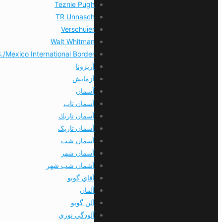
Teznie Pugh
TR Unnasch
Verschuier
Walt Whitman
./Mexico International Border
آریزونا
آزمایش
آسمان
آسمان تاب
آسمان تاريك
آسمان تاریک
آسمان شب
آسمان شهر
آشمان شب شهر
آقاي گويو
آلمان
آلن گويو
آلودگي نوري