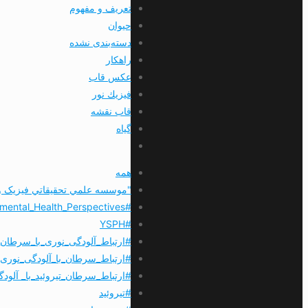
تعريف و مفهوم
حیوان
دسته‌بندی نشده
راهکار
عکس قاب
فيزيك نور
قاب نقشه
گیاه
همه
"موسسه علمي تحقيقاتي فیزیک و 
#environmental_Health_Perspectives
#YSPH
#ارتباط_آلودگی_نوری_با_سرطان_
#ارتباط_سرطان_با_آلودگی_نوری
#ارتباط_سرطان_تیروئید_با_ آلود
#تیروئید