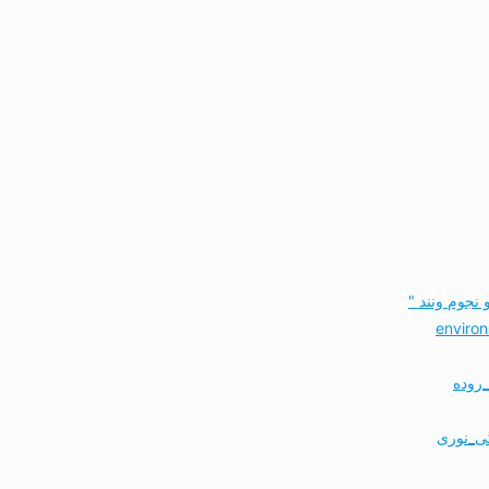
نجوم ونند "
روده
گی_نوری