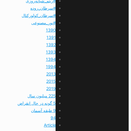
#ریتم_شبانه‌روزی
#سرطان_روده
#سرطان_کولورکتال
#نور_مصنوعی
1390
1391
1392
1393
1394
1994
2013
2015
2019
225 میلیون سال
5 گونه در حال انقراض
9 طبقه آسمان
94
Article