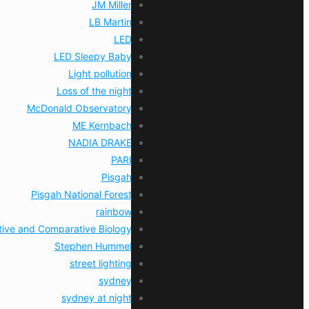
JM Miller
LB Martin
LED
LED Sleepy Baby
Light pollution
Loss of the night
McDonald Observatory
ME Kernbach
NADIA DRAKE
PARI
Pisgah
Pisgah National Forest
rainbow
ative and Comparative Biology
Stephen Hummel
street lighting
sydney
sydney at night