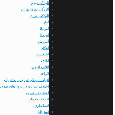
آلودگی نوری
آلودگی نوری تهران
آلودگی_نوری
آمار
آمريكا
آمریکا
آموزش
ابتكار
اپليكيشن
اتلاف
اتلاف انرژي
اثرات
اثرات آلودگي نوري بر جانوران
اختلاف ساعت در پروازهاي طولان
اختلال در خواب
اختلالات خواب
استانداري
استرالیا