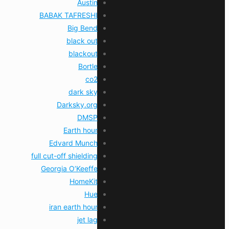
Austin
BABAK TAFRESHI
Big Bend
black out
blackout
Bortle
co2
dark sky
Darksky.org
DMSP
Earth hour
Edvard Munch
full cut-off shielding
Georgia O’Keeffe
HomeKit
Hue
iran earth hour
jet lag