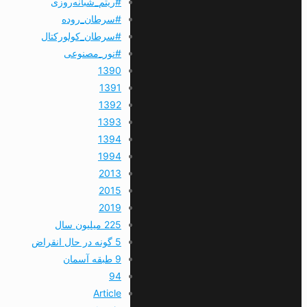
#ریتم_شبانه‌روزی
#سرطان_روده
#سرطان_کولورکتال
#نور_مصنوعی
1390
1391
1392
1393
1394
1994
2013
2015
2019
225 میلیون سال
5 گونه در حال انقراض
9 طبقه آسمان
94
Article