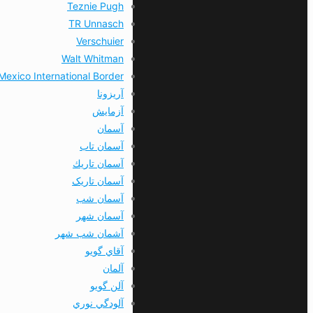
Teznie Pugh
TR Unnasch
Verschuier
Walt Whitman
Mexico International Border
آریزونا
آزمایش
آسمان
آسمان تاب
آسمان تاريك
آسمان تاریک
آسمان شب
آسمان شهر
آشمان شب شهر
آقاي گويو
آلمان
آلن گويو
آلودگي نوري