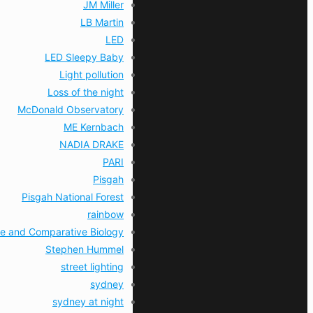
JM Miller
LB Martin
LED
LED Sleepy Baby
Light pollution
Loss of the night
McDonald Observatory
ME Kernbach
NADIA DRAKE
PARI
Pisgah
Pisgah National Forest
rainbow
ive and Comparative Biology
Stephen Hummel
street lighting
sydney
sydney at night