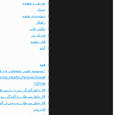
تعريف و مفهوم
حیوان
دسته‌بندی نشده
راهکار
عکس قاب
فيزيك نور
قاب نقشه
گیاه
همه
"موسسه علمي تحقيقاتي فیزیک 
#environmental_Health_Perspectives
#YSPH
#ارتباط_آلودگی_نوری_با_سرطا
#ارتباط_سرطان_با_آلودگی_نو
#ارتباط_سرطان_تیروئید_با_ آل
#تیروئید