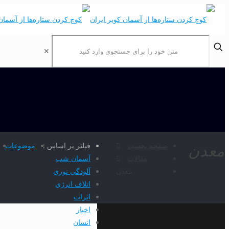
✕
صفحه نخست
فیلتر بر اساس :
موضوعات
معدن
مقالات
آسمان شب
معدن
آلودگي نوري
اتلاف انرژي
اثرات
اخبار
انسان