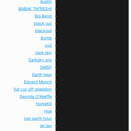
Austin
BABAK TAFRESHI
Big Bend
black out
blackout
Bortle
co2
dark sky
Darksky.org
DMSP
Earth hour
Edvard Munch
full cut-off shielding
Georgia O’Keeffe
HomeKit
Hue
iran earth hour
jet lag