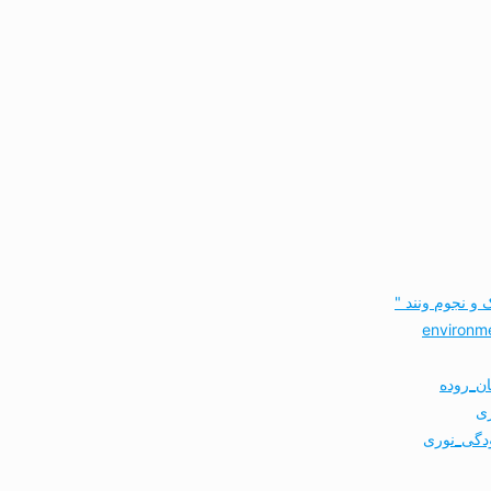
و نجوم ونند "
ن_روده
ری
ودگی_نوری