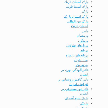
پارك آسمان تاريك
پارك آسمنا تاريك
پارک
پارک آسمان تاریک
پارک بین المللی
آسمان تاریک
پاييز
پردیسان
پرندگان
پروازهاي طولاني
پروانه
پروانه‌های پادشاه
پستانداران
پورتوریکو
تاثير آلودگي نوري بر
انسان
تاثير كاهش روشنايي بر
افزايش امنيت
تاثير نور مصنوعي بر
انسان
تاريك سنج آسمان
تاریکی
تاریکی شب