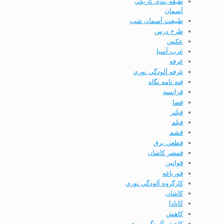
طبقه بندي تاريكي
آسمان
طبیعت آسمان شب
طرح درس
عكس
غرب آسیا
غرفه
غرفه آلودگي نوري
فته نامه نگاه
فرانسه
فضا
فيلتر
فیلم
قشم
قطعي برق
قمصر كاشان
قوانين
قورباغه
كارگروه آلودگي نوري
كاشان
كانادا
كاهش
كاهش آلودگي نوري