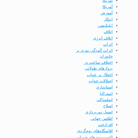
آمريكا
آمریکا
آموزش
ابتكار
اپليكيشن
اتلاف
اتلاف انرژي
اثرات
اثرات آلودگي نوري بر
جانوران
اختلاف ساعت در
پروازهاي طولاني
اختلال در خواب
اختلالات خواب
استانداري
استرالیا
اسلوواكي
اصلاح
اصول نورپردازي
اطلس جهاني
افرادخت
اقامتگاه‌های بوم‌گردی
اکوسیستم‌هاي حساس