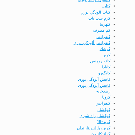
كتاب
كتاب آلودگي نوري
كرم شب تاب
كلهرنيا
كم مصرف
كنفرانس
كنفرانس آلودگي نوري
كوشك
كوير
کافه رومنس
کانادا
کانگورو
کاهش آلودگی نوری
کاهش آلودگی نوری
رصدخانه
کرونا
کنفرانس
کهکشان
کهکشان راه شیری
کوید-19
کویر بهاباد و نایبندان
گراندكانيون