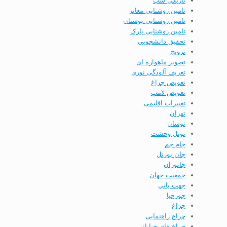
تامين روشنايي معابر
تامین روشنایی بوستان
تامین روشنایی پارک
تحقيق دانشجويي
ترویج
تصویر ماهواره ای
تعریف آلودگی نوری
تعویض چراغ
تعویض لامپ
تغییرات اقلیمی
تهران
توسان
تونل وحشت
جام جم
جان بورتل
جانوران
جمعيت جهان
جهت يابي
جورجيا
چراغ
چراغ راهنمایی
چراغ های خیابانی