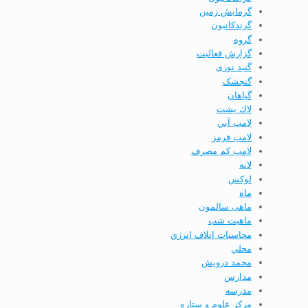
گرمایش زمین
گرندکانیون
گروه
گزارش فعاليت
گنبد نوری
گنجشک
گياهان
لاك پشت
لامپ آبي
لامپ قرمز
لامپ كم مصرف
لانه
لوکس
ماه
ماهی سالمون
ماهیت شب
محاسبات اتلاف انرژي
محلي
محمد درویش
مدارس
مدرسه
مركز علوم و ستاره