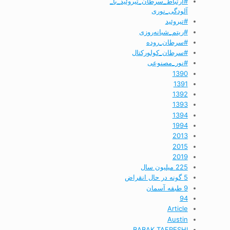
#ارتباط_سرطان_تیروئید_با_
آلودگی_نوری
#تیروئید
#ریتم_شبانه‌روزی
#سرطان_روده
#سرطان_کولورکتال
#نور_مصنوعی
1390
1391
1392
1393
1394
1994
2013
2015
2019
225 میلیون سال
5 گونه در حال انقراض
9 طبقه آسمان
94
Article
Austin
BABAK TAFRESHI