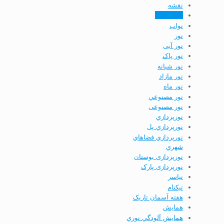
نقشه
نهج البلاغه
نواب
نور
نور آبی
نور پاک
نور شبانه
نور مازاد
نور ماه
نور مصنوعي
نور مصنوعی
نورپردازي
نورپردازي پل
نورپردازي فضاهاي
شهري
نورپردازی بوستان
نورپردازی پارک
نياسر
نیکنام
هفته آسمان تاریک
همايش
همايش آلودگي نوري