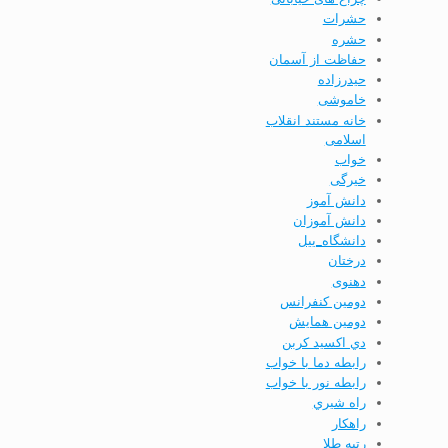
حشرات
حشره
حفاظت از آسمان
حيدرزاده
خاموشی
خانه مستند انقلاب
اسلامی
خواب
خیرگی
دانش آموز
دانش آموزان
دانشگاه_ییل
درختان
دهنوی
دومين كنفرانس
دومين همايش
دي اكسيد كربن
رابطه دما با خواب
رابطه نور با خواب
راه شيري
راهكار
رتبه طلا