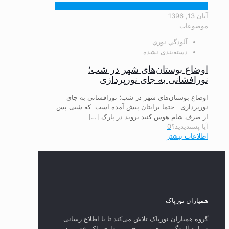
آبان 13, 1396
موضوعات
آلودگي نوري
دسته‌بندی نشده
اوضاع بوستان‌های شهر در شب؛
نورافشانی به جای نورپردازی
اوضاع بوستان‌های شهر در شب؛ نورافشانی به جای
نورپردازی حتما برایتان پیش آمده است که شبی پس
از صرف شام هوس کنید بروید در پارک
[…]
آیا پسندیدید؟
0
اطلاعات بیشتر
همیاران نورپاک
گروه همیاران نورپاک تلاش می‌کند تا با اطلاع رسانی
درباره آلودگی نوری و ترویج نورپردازی پاک، قدمی در