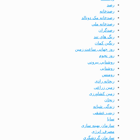
رصد
رصدخانه
رصدخانه مک دونالد
رصدخانه ملي
رصدگران
رنگ هاي تند
رنگین کمان
روز جهانی ساعت زمین
روز نجوم
روشنايي بيروني
روشنایی
رومنس
ریحانه رادی
زمین زراعی
زمین کشاورزی
زنجان
زندگی شبانه
زینب عشقی
سابا
سازمان بهینه­ سازی
مصرف انرژی
سازمان گردشگري