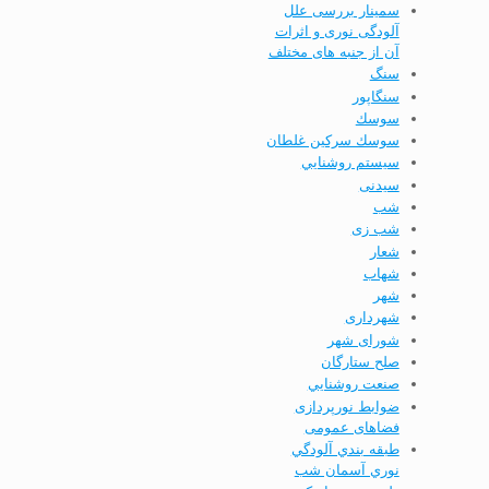
سمینار بررسی علل
آلودگی نوری و اثرات
آن از جنبه­ های مختلف
سنگ
سنگاپور
سوسك
سوسك سركين غلطان
سيستم روشنايي
سیدنی
شب
شب زی
شعار
شهاب
شهر
شهرداری
شورای شهر
صلح ستارگان
صنعت روشنايي
ضوابط نورپردازی
فضاهای عمومی
طبقه بندي آلودگي
نوري آسمان شب