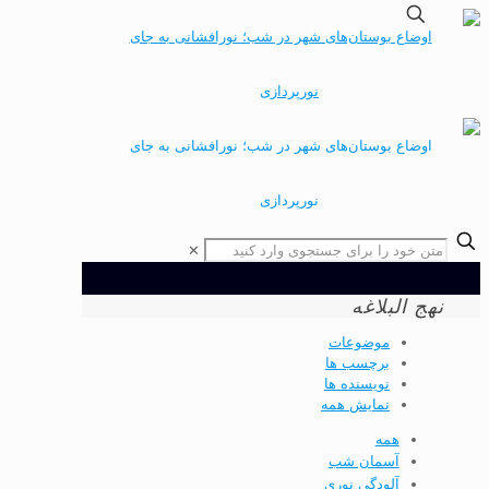
✕
نهج البلاغه
موضوعات
برچسب ها
نویسنده ها
نمایش همه
همه
آسمان شب
آلودگي نوري