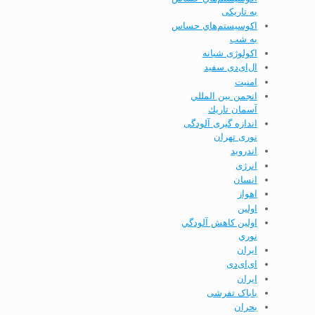
به تاریکی
اکوسیستم‌هاي حساس
به شب
اکولوژی شبانه
ال‌ای‌دی سفید
امنيت
انجمن بين المللي
آسمان تاريك
اندازه گیری آلودگی
نوری تهران
اندرويد
انرژی
انسان
اهواز
اولين
اولين كاهش آلودگي
نوري
ايران
ای‌ای‌دی
ایران
باباک تفرشی
بحران