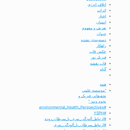
اتلاف انرژي
اثرات
اخبار
انسان
تعريف و مفهوم
حیوان
دسته‌بندی نشده
راهکار
عکس قاب
فيزيك نور
قاب نقشه
گیاه
همه
"موسسه علمي
تحقيقاتي فیزیک و
نجوم ونند "
#environmental_Health_Perspectives
#YSPH
#ارتباط_آلودگی_نوری_با_سرطان_روده
#ارتباط_سرطان_با_آلودگی_نوری