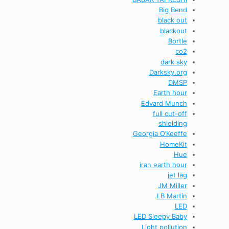
Big Bend
black out
blackout
Bortle
co2
dark sky
Darksky.org
DMSP
Earth hour
Edvard Munch
full cut-off
shielding
Georgia O’Keeffe
HomeKit
Hue
iran earth hour
jet lag
JM Miller
LB Martin
LED
LED Sleepy Baby
Light pollution