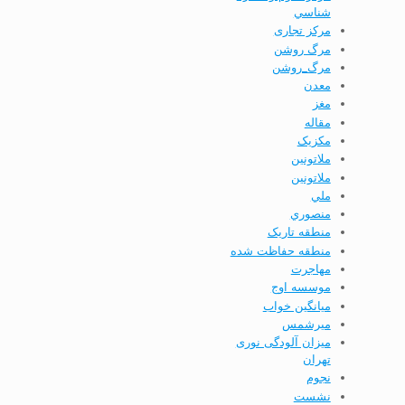
شناسي
مرکز تجاری
مرگ روشن
مرگ_روشن
معدن
مغز
مقاله
مکزیک
ملاتونين
ملاتونین
ملي
منصوري
منطقه تاریک
منطقه حفاظت شده
مهاجرت
موسسه اوج
ميانگين خواب
ميرشمس
میزان آلودگی نوری
تهران
نجوم
نشست