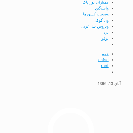
همیاران نور پاک
واشنگتن
وضعيت كشورها
ون گوک
ویروس نیل غربی
يزد
يوفو
همه
dsfsd
root
آبان 13, 1396