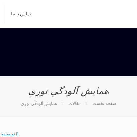
تماس با ما
همايش آلودگي نوري
صفحه نخست
مقالات
همايش آلودگي نوري
نویسنده ه