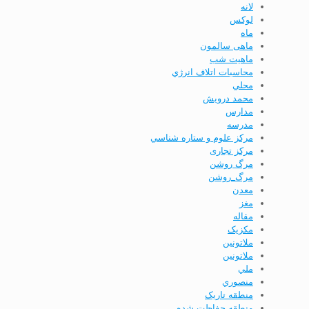
لانه
لوکس
ماه
ماهی سالمون
ماهیت شب
محاسبات اتلاف انرژي
محلي
محمد درویش
مدارس
مدرسه
مركز علوم و ستاره شناسي
مرکز تجاری
مرگ روشن
مرگ_روشن
معدن
مغز
مقاله
مکزیک
ملاتونين
ملاتونین
ملي
منصوري
منطقه تاریک
منطقه حفاظت شده