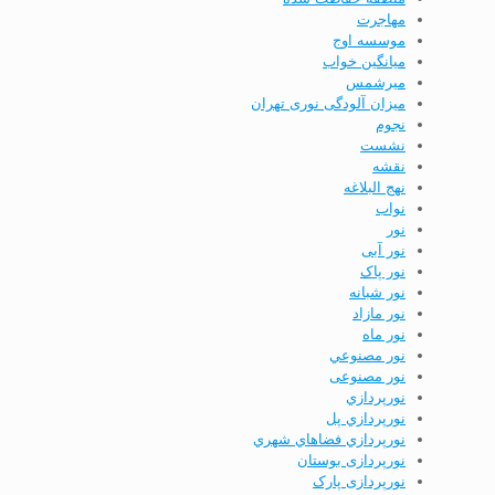
مهاجرت
موسسه اوج
ميانگين خواب
ميرشمس
میزان آلودگی نوری تهران
نجوم
نشست
نقشه
نهج البلاغه
نواب
نور
نور آبی
نور پاک
نور شبانه
نور مازاد
نور ماه
نور مصنوعي
نور مصنوعی
نورپردازي
نورپردازي پل
نورپردازي فضاهاي شهري
نورپردازی بوستان
نورپردازی پارک