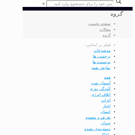
✕
گروه
صفحه نخست
مقالات
گروه
فیلتر بر اساس :
موضوعات
برچسب ها
نویسنده ها
نمایش همه
همه
آسمان شب
آلودگي نوري
اتلاف انرژي
اثرات
اخبار
انسان
تعريف و مفهوم
حیوان
دسته‌بندی نشده
راهکار