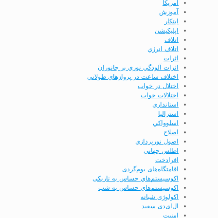
آمریکا
آموزش
ابتكار
اپليكيشن
اتلاف
اتلاف انرژي
اثرات
اثرات آلودگي نوري بر جانوران
اختلاف ساعت در پروازهاي طولاني
اختلال در خواب
اختلالات خواب
استانداري
استرالیا
اسلوواكي
اصلاح
اصول نورپردازي
اطلس جهاني
افرادخت
اقامتگاه‌های بوم‌گردی
اکوسیستم‌هاي حساس به تاریکی
اکوسیستم‌هاي حساس به شب
اکولوژی شبانه
ال‌ای‌دی سفید
امنيت