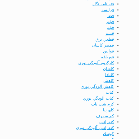
فته نامه نگاه
فرانسه
فضا
فيلتر
فیلم
قشم
قطعي برق
قمصر كاشان
قوانين
قورباغه
كارگروه آلودگي نوري
كاشان
كانادا
كاهش
كاهش آلودگي نوري
كتاب
كتاب آلودگي نوري
كرم شب تاب
كلهرنيا
كم مصرف
كنفرانس
كنفرانس آلودگي نوري
كوشك