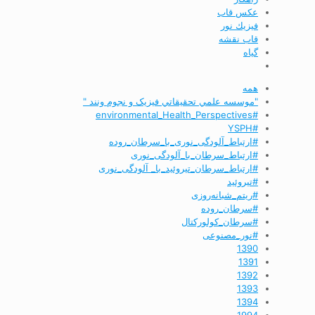
عکس قاب
فيزيك نور
قاب نقشه
گیاه
همه
"موسسه علمي تحقيقاتي فیزیک و نجوم ونند "
#environmental_Health_Perspectives
#YSPH
#ارتباط_آلودگی_نوری_با_سرطان_روده
#ارتباط_سرطان_با_آلودگی_نوری
#ارتباط_سرطان_تیروئید_با_ آلودگی_نوری
#تیروئید
#ریتم_شبانه‌روزی
#سرطان_روده
#سرطان_کولورکتال
#نور_مصنوعی
1390
1391
1392
1393
1394