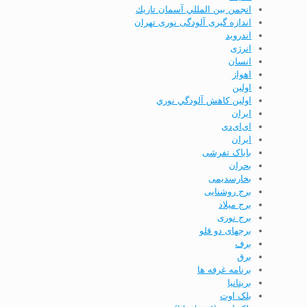
انجمن بين المللي آسمان تاريك
اندازه گیری آلودگی نوری تهران
اندرويد
انرژی
انسان
اهواز
اولين
اولين كاهش آلودگي نوري
ايران
ای‌ای‌دی
ایران
باباک تفرشی
بحران
بخارسدیمی
برج روشنایی
برج ميلاد
برج نوری
برجهای دو قلو
برف
برق
برنامه غرفه ها
بريتانيا
بلک اوت