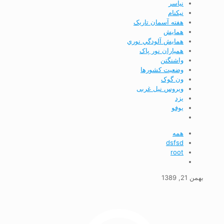
نياسر
نیکنام
هفته آسمان تاریک
همايش
همايش آلودگي نوري
همیاران نور پاک
واشنگتن
وضعيت كشورها
ون گوک
ویروس نیل غربی
يزد
يوفو
همه
dsfsd
root
بهمن 21, 1389