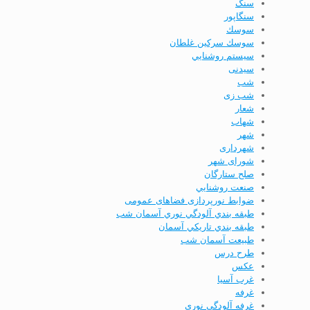
سنگ
سنگاپور
سوسك
سوسك سركين غلطان
سيستم روشنايي
سیدنی
شب
شب زی
شعار
شهاب
شهر
شهرداری
شورای شهر
صلح ستارگان
صنعت روشنايي
ضوابط نورپردازی فضاهای عمومی
طبقه بندي آلودگي نوري آسمان شب
طبقه بندي تاريكي آسمان
طبیعت آسمان شب
طرح درس
عكس
غرب آسیا
غرفه
غرفه آلودگي نوري