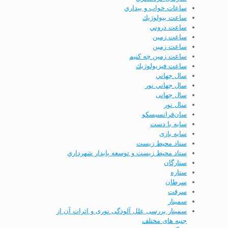
ساعات خواب و بيداري
ساعت بيولوژيك
ساعت دروني
ساعت زمين
ساعت زمین
ساعت زمین چه کنیم
ساعت فيزيولوژيك
سال جهاني
سال جهاني نور
سال جهانی
سال نور
سان‌فرانسیسکو
سایه با دست
سایه بازی
ستاد محيط زيست
ستاد محيط زيست و توسعه پايدار شهرداري
ستارگان
ستاره
سرطان
سرقت
سمینار
سمینار بررسی علل آلودگی نوری و اثرات آن از
جنبه­ های مختلف