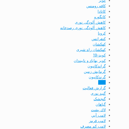
كوير
کافه رومنس
کانادا
کانگورو
کاهش آلودگی نوری
کاهش آلودگی نوری رصدخانه
کرونا
کنفرانس
کهکشان
کهکشان راه شیری
کوید-19
کویر بهاباد و نایبندان
گراندكانيون
گرمایش زمین
گرندکانیون
گروه
گزارش فعاليت
گنبد نوری
گنجشک
گياهان
لاك پشت
لامپ آبي
لامپ قرمز
لامپ كم مصرف