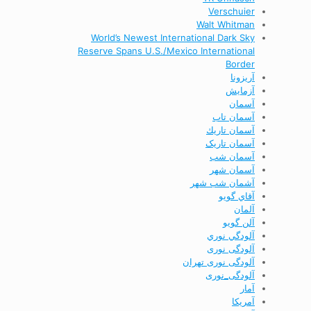
Verschuier
Walt Whitman
World’s Newest International Dark Sky
Reserve Spans U.S./Mexico International
Border
آریزونا
آزمایش
آسمان
آسمان تاب
آسمان تاريك
آسمان تاریک
آسمان شب
آسمان شهر
آشمان شب شهر
آقاي گويو
آلمان
آلن گويو
آلودگي نوري
آلودگی نوری
آلودگی نوری تهران
آلودگی_نوری
آمار
آمريكا