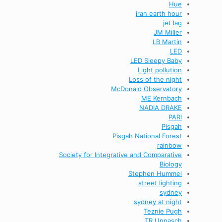
Hue
iran earth hour
jet lag
JM Miller
LB Martin
LED
LED Sleepy Baby
Light pollution
Loss of the night
McDonald Observatory
ME Kernbach
NADIA DRAKE
PARI
Pisgah
Pisgah National Forest
rainbow
Society for Integrative and Comparative
Biology
Stephen Hummel
street lighting
sydney
sydney at night
Teznie Pugh
TR Unnasch