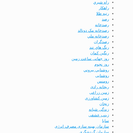
راه شيري
راهكار
رتبه طلا
رصد
رصدخانه
رصدخانه مک دونالد
رصدخانه ملي
رصدگران
رنگ هاي تند
رنگین کمان
روز جهانی ساعت زمین
روز نجوم
روشنايي بيروني
روشنایی
رومنس
ریحانه رادی
زمین زراعی
زمین کشاورزی
زنجان
زندگی شبانه
زینب عشقی
سابا
سازمان بهینه­ سازی مصرف انرژی
سازمان گردشگري