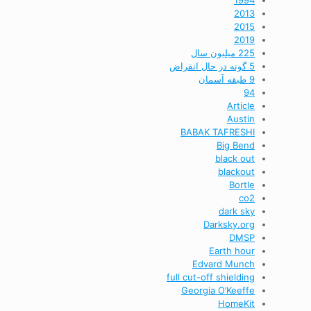
1994
2013
2015
2019
225 میلیون سال
5 گونه در حال انقراض
9 طبقه آسمان
94
Article
Austin
BABAK TAFRESHI
Big Bend
black out
blackout
Bortle
co2
dark sky
Darksky.org
DMSP
Earth hour
Edvard Munch
full cut-off shielding
Georgia O’Keeffe
HomeKit