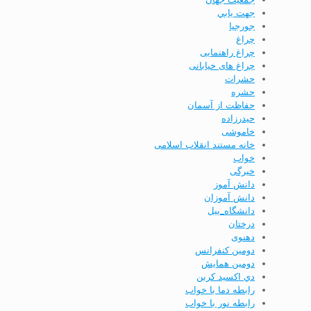
جهت يابي
جورجيا
چراغ
چراغ راهنمایی
چراغ های خیابانی
حشرات
حشره
حفاظت از آسمان
حيدرزاده
خاموشی
خانه مستند انقلاب اسلامی
خواب
خیرگی
دانش آموز
دانش آموزان
دانشگاه_ییل
درختان
دهنوی
دومين كنفرانس
دومين همايش
دي اكسيد كربن
رابطه دما با خواب
رابطه نور با خواب