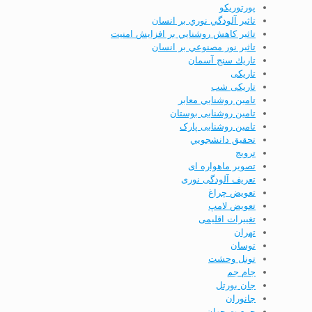
پورتوریکو
تاثير آلودگي نوري بر انسان
تاثير كاهش روشنايي بر افزايش امنيت
تاثير نور مصنوعي بر انسان
تاريك سنج آسمان
تاریکی
تاریکی شب
تامين روشنايي معابر
تامین روشنایی بوستان
تامین روشنایی پارک
تحقيق دانشجويي
ترویج
تصویر ماهواره ای
تعریف آلودگی نوری
تعویض چراغ
تعویض لامپ
تغییرات اقلیمی
تهران
توسان
تونل وحشت
جام جم
جان بورتل
جانوران
جمعيت جهان