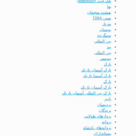
بلک اوت (blackout)
بها
بهشت منجمان
بهمن 1394
بورتل
بوستان
بومگردي
بين المللي
بید
بین المللی
بیومس
پارك
پارك آسمان تاريك
پارك آسمنا تاريك
پارک
پارک آسمان تاریک
پارک بین المللی آسمان تاریک
پاييز
پردیسان
پرندگان
پروازهاي طولاني
پروانه
پروانه‌های پادشاه
پستانداران