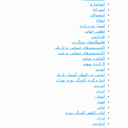
استانداري
استرالیا
اسلوواكي
اصلاح
اصول نورپردازي
اطلس جهاني
افرادخت
اقامتگاه‌های بوم‌گردی
اکوسیستم‌هاي حساس به تاریکی
اکوسیستم‌هاي حساس به شب
اکولوژی شبانه
ال‌ای‌دی سفید
امنيت
انجمن بين المللي آسمان تاريك
اندازه گیری آلودگی نوری تهران
اندرويد
انرژی
انسان
اهواز
اولين
اولين كاهش آلودگي نوري
ايران
ای‌ای‌دی