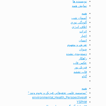
نویسنده ها
نمایش همه
همه
آسمان شب
آلودگي نوري
اتلاف انرژي
اثرات
اخبار
انسان
تعريف و مفهوم
حیوان
دسته‌بندی نشده
راهکار
عکس قاب
فيزيك نور
قاب نقشه
گیاه
همه
"موسسه علمي تحقيقاتي فیزیک و نجوم ونند "
#environmental_Health_Perspectives
#YSPH