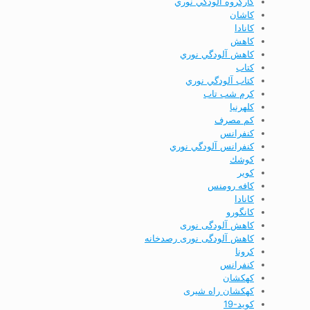
كارگروه آلودگي نوري
كاشان
كانادا
كاهش
كاهش آلودگي نوري
كتاب
كتاب آلودگي نوري
كرم شب تاب
كلهرنيا
كم مصرف
كنفرانس
كنفرانس آلودگي نوري
كوشك
كوير
کافه رومنس
کانادا
کانگورو
کاهش آلودگی نوری
کاهش آلودگی نوری رصدخانه
کرونا
کنفرانس
کهکشان
کهکشان راه شیری
کوید-19