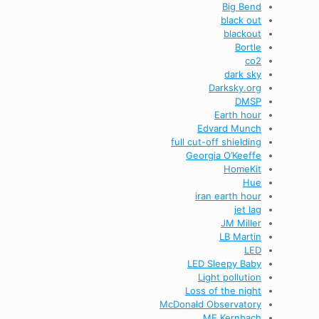
Big Bend
black out
blackout
Bortle
co2
dark sky
Darksky.org
DMSP
Earth hour
Edvard Munch
full cut-off shielding
Georgia O’Keeffe
HomeKit
Hue
iran earth hour
jet lag
JM Miller
LB Martin
LED
LED Sleepy Baby
Light pollution
Loss of the night
McDonald Observatory
ME Kernbach