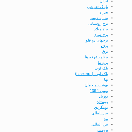
ایران
باباک تفرشی
بحران
بخارسدیمی
برج روشنایی
برج ميلاد
برج نوری
برجهای دو قلو
برف
برق
برنامه غرفه ها
بريتانيا
بلک اوت
بلک اوت (blackout)
بها
بهشت منجمان
بهمن 1394
بورتل
بوستان
بومگردي
بين المللي
بید
بین المللی
بیومس