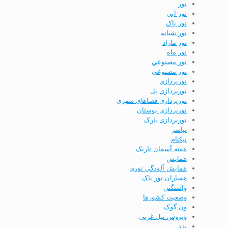
نور
نور آبی
نور پاک
نور شبانه
نور مازاد
نور ماه
نور مصنوعي
نور مصنوعی
نورپردازي
نورپردازي پل
نورپردازي فضاهاي شهري
نورپردازی بوستان
نورپردازی پارک
نياسر
نیکنام
هفته آسمان تاریک
همايش
همايش آلودگي نوري
همیاران نور پاک
واشنگتن
وضعيت كشورها
ون گوک
ویروس نیل غربی
يزد