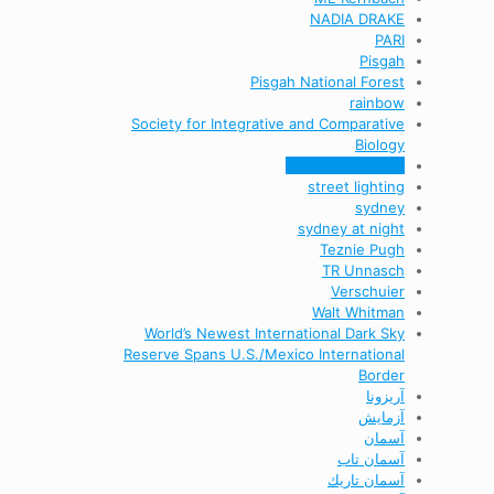
NADIA DRAKE
PARI
Pisgah
Pisgah National Forest
rainbow
Society for Integrative and Comparative
Biology
Stephen Hummel
street lighting
sydney
sydney at night
Teznie Pugh
TR Unnasch
Verschuier
Walt Whitman
World’s Newest International Dark Sky
Reserve Spans U.S./Mexico International
Border
آریزونا
آزمایش
آسمان
آسمان تاب
آسمان تاريك