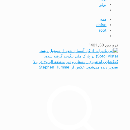
يوفو
همه
dsfsd
root
فروردین 30, 1401