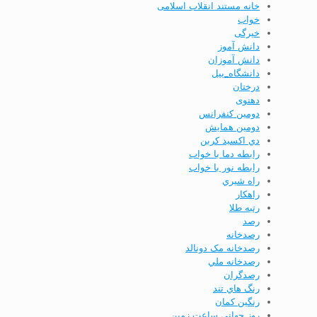
خانه مستند انقلاب اسلامی
خواب
خیرگی
دانش آموز
دانش آموزان
دانشگاه_ییل
درختان
دهنوی
دومين كنفرانس
دومين همايش
دي اكسيد كربن
رابطه دما با خواب
رابطه نور با خواب
راه شيري
راهكار
رتبه طلا
رصد
رصدخانه
رصدخانه مک دونالد
رصدخانه ملي
رصدگران
رنگ هاي تند
رنگین کمان
روز جهانی ساعت زمین