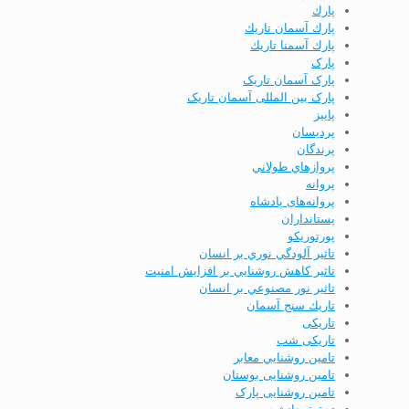
پارك
پارك آسمان تاريك
پارك آسمنا تاريك
پارک
پارک آسمان تاریک
پارک بین المللی آسمان تاریک
پاييز
پردیسان
پرندگان
پروازهاي طولاني
پروانه
پروانه‌های پادشاه
پستانداران
پورتوریکو
تاثير آلودگي نوري بر انسان
تاثير كاهش روشنايي بر افزايش امنيت
تاثير نور مصنوعي بر انسان
تاريك سنج آسمان
تاریکی
تاریکی شب
تامين روشنايي معابر
تامین روشنایی بوستان
تامین روشنایی پارک