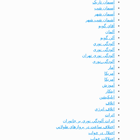
آسمان تاریک
آسمان شب
آسمان شهر
آشمان شب شهر
آقاي گويو
آلمان
آلن گويو
آلودگي نوري
آلودگی نوری
آلودگی نوری تهران
آلودگی_نوری
آمار
آمريكا
آمریکا
آموزش
ابتكار
اپليكيشن
اتلاف
اتلاف انرژي
اثرات
اثرات آلودگي نوري بر جانوران
اختلاف ساعت در پروازهاي طولاني
اختلال در خواب
اختلالات خواب