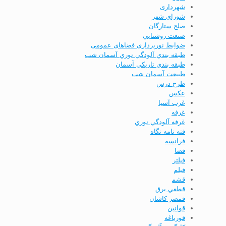
شهرداری
شورای شهر
صلح ستارگان
صنعت روشنايي
ضوابط نورپردازی فضاهای عمومی
طبقه بندي آلودگي نوري آسمان شب
طبقه بندي تاريكي آسمان
طبیعت آسمان شب
طرح درس
عكس
غرب آسیا
غرفه
غرفه آلودگي نوري
فته نامه نگاه
فرانسه
فضا
فيلتر
فیلم
قشم
قطعي برق
قمصر كاشان
قوانين
قورباغه