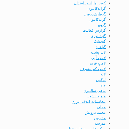
کویر بهاباد و نایبندان
گراندكانيون
گرمایش زمین
گرندکانیون
گروه
گزارش فعاليت
گنبد نوری
گنجشک
گياهان
لاك پشت
لامپ آبي
لامپ قرمز
لامپ كم مصرف
لانه
لوکس
ماه
ماهی سالمون
ماهیت شب
محاسبات اتلاف انرژي
محلي
محمد درویش
مدارس
مدرسه
مركز علوم و ستاره شناسي