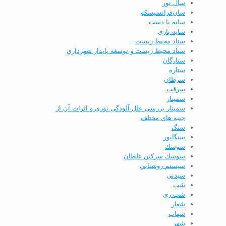
سال نور
سان‌فرانسیسکو
سایه با دست
سایه بازی
ستاد محيط زيست
ستاد محيط زيست و توسعه پايدار شهرداري
ستارگان
ستاره
سرطان
سرقت
سمینار
سمینار بررسی علل آلودگی نوری و اثرات آن از
جنبه­ های مختلف
سنگ
سنگاپور
سوسك
سوسك سركين غلطان
سيستم روشنايي
سیدنی
شب
شب زی
شعار
شهاب
شهر