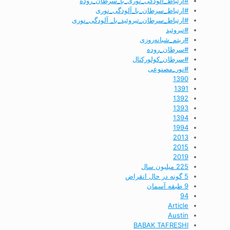
#ارتباط_آلودگی_نوری_با_سرطان_روده
#ارتباط_سرطان_با_آلودگی_نوری
#ارتباط_سرطان_تیروئید_با_ آلودگی_نوری
#تیروئید
#ریتم_شبانه‌روزی
#سرطان_روده
#سرطان_کولورکتال
#نور_مصنوعی
1390
1391
1392
1393
1394
1994
2013
2015
2019
225 میلیون سال
5 گونه در حال انقراض
9 طبقه آسمان
94
Article
Austin
BABAK TAFRESHI