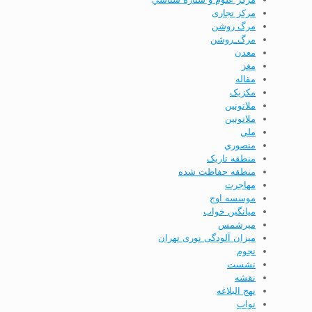
مرکز تجاری
مرگ روشن
مرگ_روشن
معدن
مغز
مقاله
مکزیک
ملاتونين
ملاتونین
ملي
منصوري
منطقه تاریک
منطقه حفاظت شده
مهاجرت
موسسه اوج
ميانگين خواب
ميرشمس
میزان آلودگی نوری تهران
نجوم
نشست
نقشه
نهج البلاغه
نواب