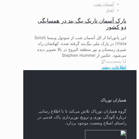
آسمان شب
اخبار
پارک آسمان تاریک بیگ بند در همسایگی
دو کشور
این پانوراما از کل آسمان شب از سوتول ویستا (Sotol
Vista) در پارک ملی بیگ‌بند گرفته شده. کهکشان راه
شیری زمستان و نور منطقه البروج در بالا تصویر دیده
می‌شود. عکس از Stephen Hummel
آیا پسندیدید؟
0
اطلاعات بیشتر
همیاران نورپاک
گروه همیاران نورپاک تلاش می‌کند تا با اطلاع رسانی
درباره آلودگی نوری و ترویج نورپردازی پاک، قدمی در
راستای‌ اصلاح وضعیت موجود بردارد.