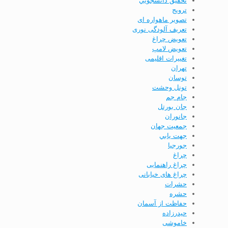
تحقيق دانشجويي
ترویج
تصویر ماهواره ای
تعریف آلودگی نوری
تعویض چراغ
تعویض لامپ
تغییرات اقلیمی
تهران
توسان
تونل وحشت
جام جم
جان بورتل
جانوران
جمعيت جهان
جهت يابي
جورجيا
چراغ
چراغ راهنمایی
چراغ های خیابانی
حشرات
حشره
حفاظت از آسمان
حيدرزاده
خاموشی