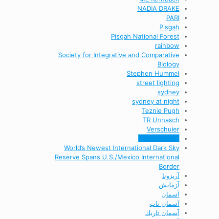
NADIA DRAKE
PARI
Pisgah
Pisgah National Forest
rainbow
Society for Integrative and Comparative
Biology
Stephen Hummel
street lighting
sydney
sydney at night
Teznie Pugh
TR Unnasch
Verschuier
Walt Whitman
World’s Newest International Dark Sky
Reserve Spans U.S./Mexico International
Border
آریزونا
آزمایش
آسمان
آسمان تاب
آسمان تاريك