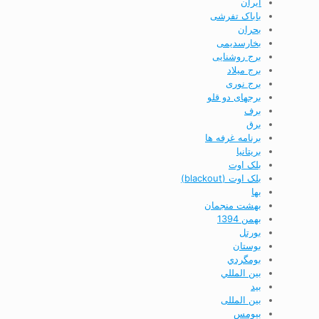
ایران
باباک تفرشی
بحران
بخارسدیمی
برج روشنایی
برج ميلاد
برج نوری
برجهای دو قلو
برف
برق
برنامه غرفه ها
بريتانيا
بلک اوت
بلک اوت (blackout)
بها
بهشت منجمان
بهمن 1394
بورتل
بوستان
بومگردي
بين المللي
بید
بین المللی
بیومس