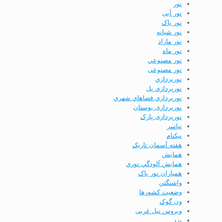
نور
نور آبی
نور پاک
نور شبانه
نور مازاد
نور ماه
نور مصنوعي
نور مصنوعی
نورپردازي
نورپردازي پل
نورپردازي فضاهاي شهري
نورپردازی بوستان
نورپردازی پارک
نياسر
نیکنام
هفته آسمان تاریک
همايش
همايش آلودگي نوري
همیاران نور پاک
واشنگتن
وضعيت كشورها
ون گوک
ویروس نیل غربی
يزد