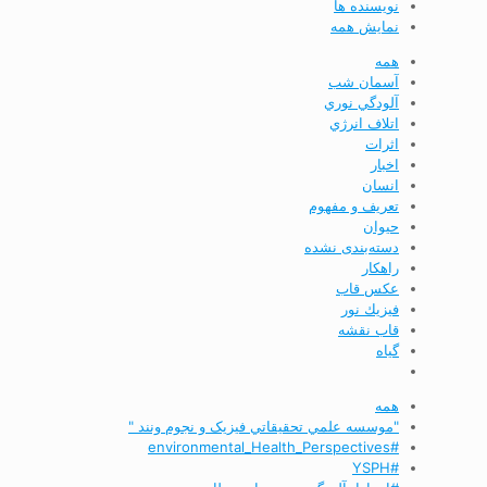
نویسنده ها
نمایش همه
همه
آسمان شب
آلودگي نوري
اتلاف انرژي
اثرات
اخبار
انسان
تعريف و مفهوم
حیوان
دسته‌بندی نشده
راهکار
عکس قاب
فيزيك نور
قاب نقشه
گیاه
همه
"موسسه علمي تحقيقاتي فیزیک و نجوم ونند "
#environmental_Health_Perspectives
#YSPH