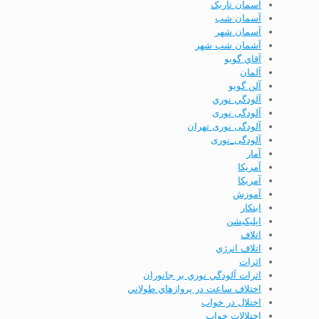
آسمان تاریک
آسمان شب
آسمان شهر
آشمان شب شهر
آقاي گويو
آلمان
آلن گويو
آلودگي نوري
آلودگی نوری
آلودگی نوری تهران
آلودگی_نوری
آمار
آمريكا
آمریکا
آموزش
ابتكار
اپليكيشن
اتلاف
اتلاف انرژي
اثرات
اثرات آلودگي نوري بر جانوران
اختلاف ساعت در پروازهاي طولاني
اختلال در خواب
اختلالات خواب