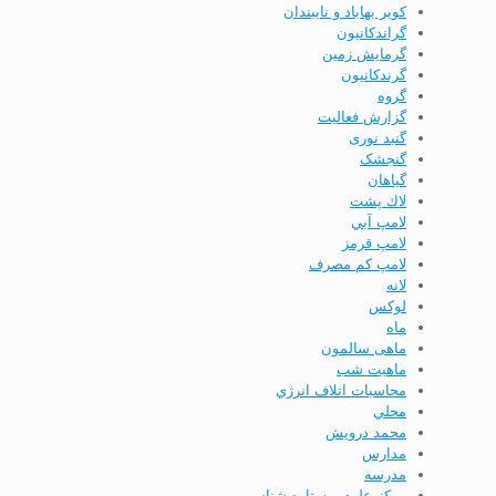
کویر بهاباد و نایبندان
گراندكانيون
گرمایش زمین
گرندکانیون
گروه
گزارش فعاليت
گنبد نوری
گنجشک
گياهان
لاك پشت
لامپ آبي
لامپ قرمز
لامپ كم مصرف
لانه
لوکس
ماه
ماهی سالمون
ماهیت شب
محاسبات اتلاف انرژي
محلي
محمد درویش
مدارس
مدرسه
مركز علوم و ستاره شناسي