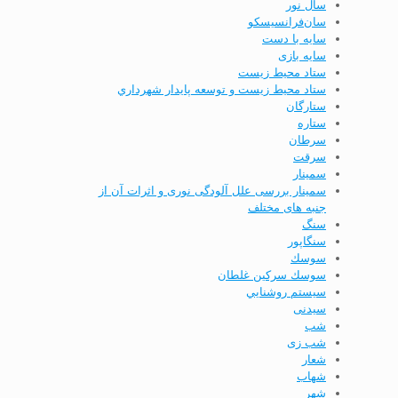
سال نور
سان‌فرانسیسکو
سایه با دست
سایه بازی
ستاد محيط زيست
ستاد محيط زيست و توسعه پايدار شهرداري
ستارگان
ستاره
سرطان
سرقت
سمینار
سمینار بررسی علل آلودگی نوری و اثرات آن از
جنبه­ های مختلف
سنگ
سنگاپور
سوسك
سوسك سركين غلطان
سيستم روشنايي
سیدنی
شب
شب زی
شعار
شهاب
شهر