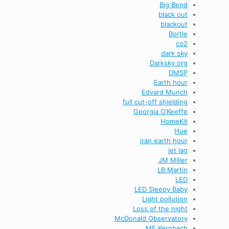
Big Bend
black out
blackout
Bortle
co2
dark sky
Darksky.org
DMSP
Earth hour
Edvard Munch
full cut-off shielding
Georgia O’Keeffe
HomeKit
Hue
iran earth hour
jet lag
JM Miller
LB Martin
LED
LED Sleepy Baby
Light pollution
Loss of the night
McDonald Observatory
ME Kernbach