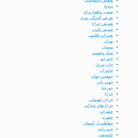
تحقيق دانشجويي
ترویج
تصویر ماهواره ای
تعریف آلودگی نوری
تعویض چراغ
تعویض لامپ
تغییرات اقلیمی
تهران
توسان
تونل وحشت
جام جم
جان بورتل
جانوران
جمعيت جهان
جهت يابي
جورجيا
چراغ
چراغ راهنمایی
چراغ های خیابانی
حشرات
حشره
حفاظت از آسمان
حيدرزاده
خاموشی