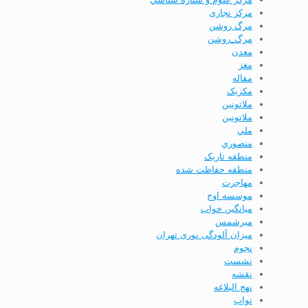
مرکز تجاری
مرگ روشن
مرگ_روشن
معدن
مغز
مقاله
مکزیک
ملاتونين
ملاتونین
ملي
منصوري
منطقه تاریک
منطقه حفاظت شده
مهاجرت
موسسه اوج
ميانگين خواب
ميرشمس
میزان آلودگی نوری تهران
نجوم
نشست
نقشه
نهج البلاغه
نواب