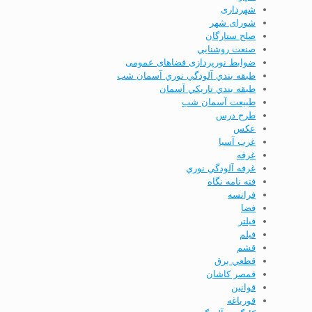
شهرداری
شورای شهر
صلح ستارگان
صنعت روشنايي
ضوابط نورپردازی فضاهای عمومی
طبقه بندي آلودگي نوري آسمان شب
طبقه بندي تاريكي آسمان
طبیعت آسمان شب
طرح درس
عكس
غرب آسیا
غرفه
غرفه آلودگي نوري
فته نامه نگاه
فرانسه
فضا
فيلتر
فیلم
قشم
قطعي برق
قمصر كاشان
قوانين
قورباغه