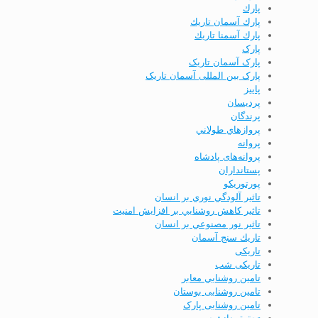
پارك
پارك آسمان تاريك
پارك آسمنا تاريك
پارک
پارک آسمان تاریک
پارک بین المللی آسمان تاریک
پاييز
پردیسان
پرندگان
پروازهاي طولاني
پروانه
پروانه‌های پادشاه
پستانداران
پورتوریکو
تاثير آلودگي نوري بر انسان
تاثير كاهش روشنايي بر افزايش امنيت
تاثير نور مصنوعي بر انسان
تاريك سنج آسمان
تاریکی
تاریکی شب
تامين روشنايي معابر
تامین روشنایی بوستان
تامین روشنایی پارک