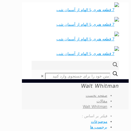
✕
Walt Whitman
صفحه نخست
مقالات
Walt Whitman
فیلتر بر اساس :
موضوعات
برچسب ها