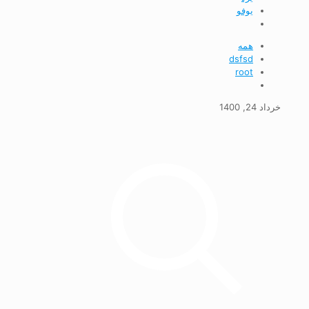
يوفو
همه
dsfsd
root
خرداد 24, 1400