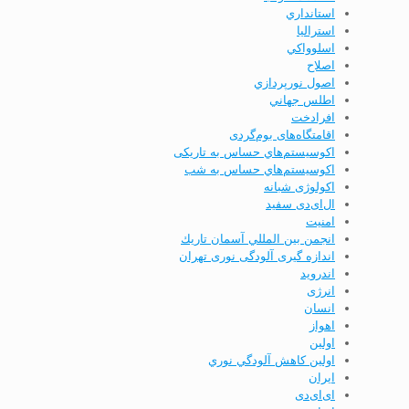
استانداري
استرالیا
اسلوواكي
اصلاح
اصول نورپردازي
اطلس جهاني
افرادخت
اقامتگاه‌های بوم‌گردی
اکوسیستم‌هاي حساس به تاریکی
اکوسیستم‌هاي حساس به شب
اکولوژی شبانه
ال‌ای‌دی سفید
امنيت
انجمن بين المللي آسمان تاريك
اندازه گیری آلودگی نوری تهران
اندرويد
انرژی
انسان
اهواز
اولين
اولين كاهش آلودگي نوري
ايران
ای‌ای‌دی