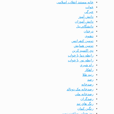
خانه مستند انقلاب اسلامی
خواب
خیرگی
دانش آموز
دانش آموزان
دانشگاه_ییل
درختان
دهنوی
دومين كنفرانس
دومين همايش
دي اكسيد كربن
رابطه دما با خواب
رابطه نور با خواب
راه شيري
راهكار
رتبه طلا
رصد
رصدخانه
رصدخانه مک دونالد
رصدخانه ملي
رصدگران
رنگ هاي تند
رنگین کمان
روز جهانی ساعت زمین