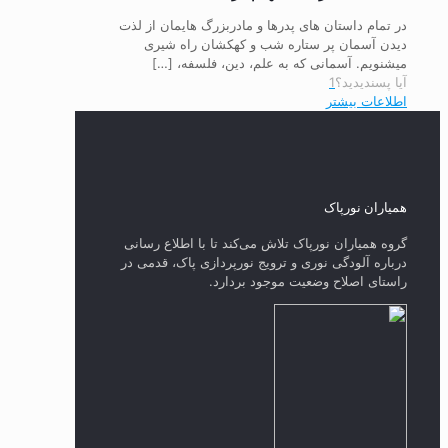
در تمام داستان های پدرها و مادربزرگ هایمان از لذت
دیدن آسمان پر ستاره شب و کهکشان راه شیری
میشنویم. آسمانی که به علم، دین، فلسفه،
[…]
آیا پسندیدید؟
1
اطلاعات بیشتر
همیاران نورپاک
گروه همیاران نورپاک تلاش می‌کند تا با اطلاع رسانی
درباره آلودگی نوری و ترویج نورپردازی پاک، قدمی در
راستای‌ اصلاح وضعیت موجود بردارد.