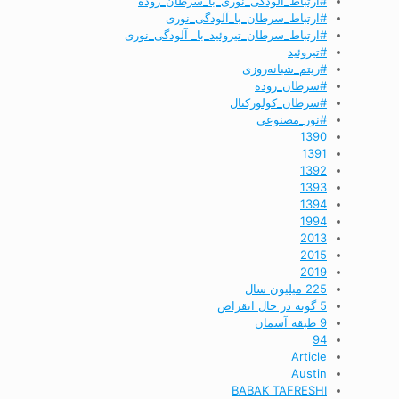
#ارتباط_آلودگی_نوری_با_سرطان_روده
#ارتباط_سرطان_با_آلودگی_نوری
#ارتباط_سرطان_تیروئید_با_ آلودگی_نوری
#تیروئید
#ریتم_شبانه‌روزی
#سرطان_روده
#سرطان_کولورکتال
#نور_مصنوعی
1390
1391
1392
1393
1394
1994
2013
2015
2019
225 میلیون سال
5 گونه در حال انقراض
9 طبقه آسمان
94
Article
Austin
BABAK TAFRESHI