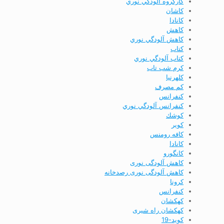
كارگروه آلودگي نوري
كاشان
كانادا
كاهش
كاهش آلودگي نوري
كتاب
كتاب آلودگي نوري
كرم شب تاب
كلهرنيا
كم مصرف
كنفرانس
كنفرانس آلودگي نوري
كوشك
كوير
کافه رومنس
کانادا
کانگورو
کاهش آلودگی نوری
کاهش آلودگی نوری رصدخانه
کرونا
کنفرانس
کهکشان
کهکشان راه شیری
کوید-19